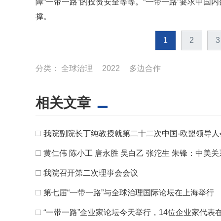
障“一带一路”的投资安全等等。“一带一路”要求中
撑。
1
2
3
分类：
全球治理
2022
多边合作
相关文章
□
我院副院长丁纯教授就第二十二次中国-欧盟领导
□
黄仁伟 陈小工 唐永胜 吴白乙 张沱生 朱锋：中美
□
我院召开第二次理事会会议
□
第七届“一带一路”与全球治理国际论坛在上海举行
□
“一带一路”企业家论坛今天举行，14位企业家代表