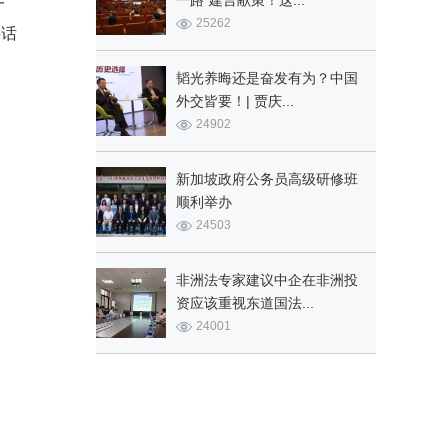
一路”建言献策！这...
一
25262
讲话
韬光养晦还是奋发有为？中国
外交皆要！| 贾庆...
24902
新加坡政府公务员高级研修班
顺利举办
24503
非洲法专家建议中企在非洲投
资应该重视东道国法...
24001