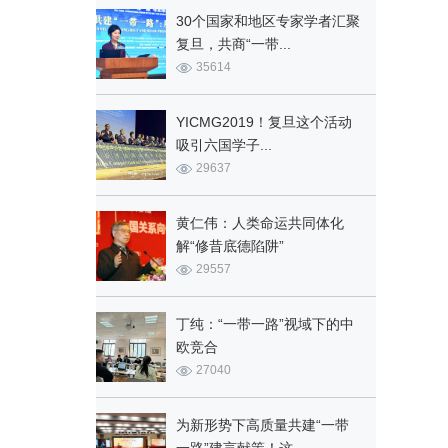
30个国家和地区专家学者汇聚
复旦，共商“一带...
35614
YICMG2019！复旦这个活动
吸引六国学子...
29637
黄仁伟：人类命运共同体化
解“修昔底德陷阱”
29557
丁纯：“一带一路”视域下的中
欧竞合
27040
为新形势下高质量共建“一带