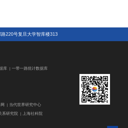
路220号复旦大学智库楼313
据库
一带一路统计数据库
|
路网
当代世界研究中心
|
关系研究院
上海社科院
|