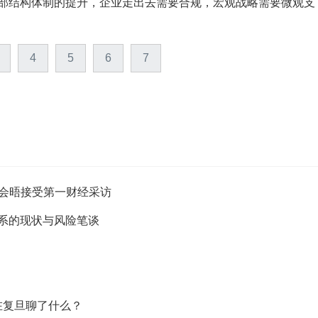
国内部结构体制的提升，企业走出去需要合规，宏观战略需要微观支
4
5
6
7
人会晤接受第一财经采访
关系的现状与风险笔谈
在复旦聊了什么？