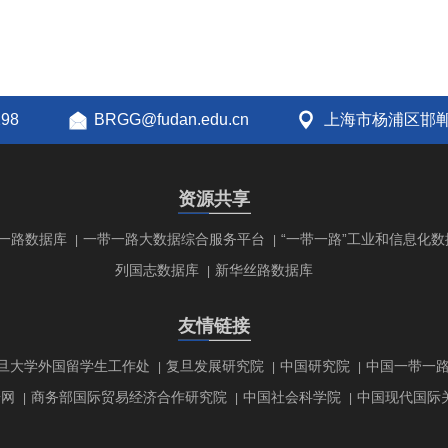
298
BRGG@fudan.edu.cn
上海市杨浦区邯郸
资源共享
一路数据库
一带一路大数据综合服务平台
“一带一路”工业和信息化数
|
|
列国志数据库
新华丝路数据库
|
友情链接
旦大学外国留学生工作处
复旦发展研究院
中国研究院
中国一带一
|
|
|
研网
商务部国际贸易经济合作研究院
中国社会科学院
中国现代国际
|
|
|