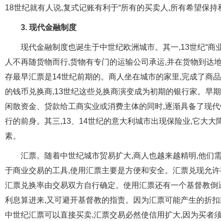
18世纪就有人说,复式记账有利于“所有的买卖人,所有希望保持
3. 现代金融制度
现代金融制度也诞生于中世纪欧洲城市。其一,13世纪“商
人不再随货物而行,货物有专门的运输公司承运,并在货物到达
存最早汇票是14世纪前期的。商人坐在城市的家里,完成了商品
的钱币兑换商,13世纪这些兑换商演变成为初期的银行家。早
闲散资金、贷款给工商实业或消费主体的同时,逐渐具备了现代
行的前身。其三,13、14世纪的意大利城市出现保险业,它大
素。
汇票。随着中世纪城市贸易扩大,商人也越来越精明,他们
于商业交易的工具,使用汇票主要是方便和安全。汇票兑现允许
汇票兑换率由交易双方自行确定。使用汇票还有一个基督教倒逼
利息算进来,又可避开基督教的指责。因为汇票可能产生的折扣
中世纪汇票可以直接买卖,汇票交易必然使信用扩大,因为买者