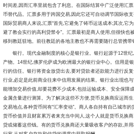
时间差,因而汇率里就包含了利息。在国际结算中广泛使用汇票
币替代品。汇票多用于跨国交易,因此它还可自动调节国际收支
国际贸易商人来说,汇票“首先,它避免了铸币运送成本;其次,它
避了教会实行的高利贷禁令”。汇票最初是商人使用,但很快也
移到教廷驻地。前往教廷的各地主教也不再需要随行总管携带
银行。现代金融制度的核心是银行业。银行起源于12世纪
产物。14世纪,佛罗伦萨成为欧洲最大的银行业中心。信用是
行的信任。银行将资金放贷出去,要对贷款者还款能力进行反复
行业,必定是此前商业往来中信用发展的结果。银行业出现也与
能增加交易价值,却要花费不少成本,包括运输成本、安全保障
金属含量进行测算。为了解决这些不方便,货币兑换商应运而
交易地点,各种货币间有“汇率变动”。商人各自持有自己城市的
货币价值并且财富累万者来充当中间人,这个人就是货币兑换商
贷或储蓄这些钱。有的货币兑换商还大量吸收客户的存款,并用
行家,从对客户存款和信贷的调度中获取报酬。