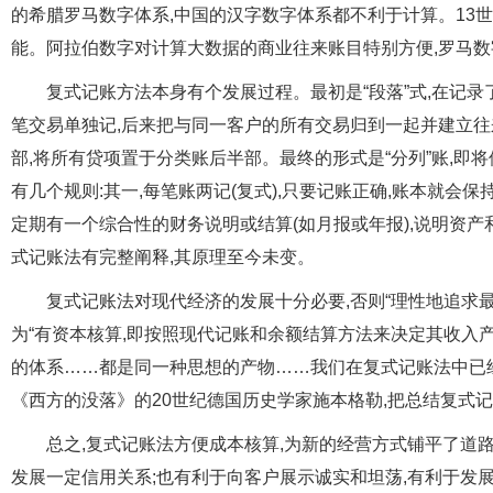
的希腊罗马数字体系,中国的汉字数字体系都不利于计算。13
能。阿拉伯数字对计算大数据的商业往来账目特别方便,罗马
复式记账方法本身有个发展过程。最初是“段落”式,在记
笔交易单独记,后来把与同一客户的所有交易归到一起并建立往
部,将所有贷项置于分类账后半部。最终的形式是“分列”账,
有几个规则:其一,每笔账两记(复式),只要记账正确,账本就会保
定期有一个综合性的财务说明或结算(如月报或年报),说明资产
式记账法有完整阐释,其原理至今未变。
复式记账法对现代经济的发展十分必要,否则“理性地追求最
为“有资本核算,即按照现代记账和余额结算方法来决定其收入产
的体系……都是同一种思想的产物……我们在复式记账法中已
《西方的没落》的20世纪德国历史学家施本格勒,把总结复式
总之,复式记账法方便成本核算,为新的经营方式铺平了道
发展一定信用关系;也有利于向客户展示诚实和坦荡,有利于发