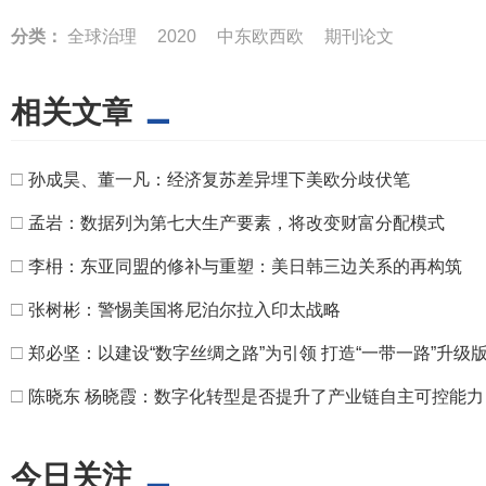
分类：
全球治理
2020
中东欧西欧
期刊论文
相关文章
□
孙成昊、董一凡：经济复苏差异埋下美欧分歧伏笔
□
孟岩：数据列为第七大生产要素，将改变财富分配模式
□
李枏：东亚同盟的修补与重塑：美日韩三边关系的再构筑
□
张树彬：警惕美国将尼泊尔拉入印太战略
□
郑必坚：以建设“数字丝绸之路”为引领 打造“一带一路”升级版
□
陈晓东 杨晓霞：数字化转型是否提升了产业链自主可控能力
今日关注