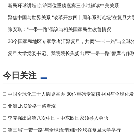
□
新民环球讲坛|京沪两位重磅嘉宾三小时解读中美关系
□
聚焦中国与世界关系 “改革开放四十周年系列论坛”在复旦大
□
张安琪：“一带一路”倡议与相关国家民生改善情况
□
30个国家和地区专家学者汇聚复旦，共商“一带一路”与全球
□
复旦大学党委书记、我院院长焦扬出席“一带一路”智库合作
今日关注
□
中国全球化三十人圆桌举办 30位重磅专家谈中国与全球化
□
亚洲LNG价格一路看涨
□
李克强出席第八次中国－中东欧国家领导人会晤
□
第三届“一带一路”与全球治理国际论坛在复旦大学举行