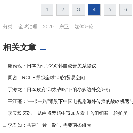
1
2
3
4
5
6
分类：
全球治理
2020
东亚
媒体评论
相关文章
□
廉德瑰：日本为何“冷”对韩国改善关系提议
□
周密：RCEP撑起全球1/3的贸易空间
□
于海龙：日本政府“印太战略”下的小多边外交评析
□
王江蓬：“一带一路”背景下中国电视剧海外传播的战略机遇
□
李天毅 邓浩：​从白俄罗斯申请加入看上合组织新一轮扩员
□
李君如：共建“一带一路”，需要两条纽带