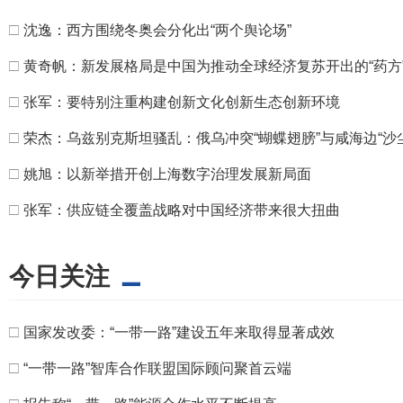
□
沈逸：西方围绕冬奥会分化出“两个舆论场”
□
黄奇帆：新发展格局是中国为推动全球经济复苏开出的“药方
□
张军：要特别注重构建创新文化创新生态创新环境
□
荣杰：乌兹别克斯坦骚乱：俄乌冲突“蝴蝶翅膀”与咸海边“沙
□
姚旭：以新举措开创上海数字治理发展新局面
□
张军：供应链全覆盖战略对中国经济带来很大扭曲
今日关注
□
国家发改委：“一带一路”建设五年来取得显著成效
□
“一带一路”智库合作联盟国际顾问聚首云端