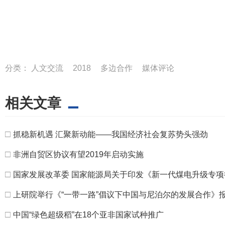
分类：
人文交流
2018
多边合作
媒体评论
相关文章
□
抓稳新机遇 汇聚新动能——我国经济社会复苏势头强劲
□
非洲自贸区协议有望2019年启动实施
□
国家发展改革委 国家能源局关于印发《新一代煤电升级专项行
□
上研院举行《“一带一路”倡议下中国与尼泊尔的发展合作》
□
中国“绿色超级稻”在18个亚非国家试种推广