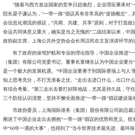
“随着与西方发达国家的竞争日趋激烈，企业理应秉承对‘
院长梁子谦认为，“一带一路”倡议具有非常高的“道德概念”
会信息化潮流的倡议，“共商、共建、共享”原则，对于打造
命运共同体意义重大，确实是当之无愧的“二战结束以来，中
政协副主席、上海公共外交协会会长周汉民在主旨演讲环节的
有了政府的保驾护航和专业的理论指导，中国企业推进“
（集团）有限公司党委书记、董事长童继生认为中国企业要分“
是一个极大的发展机遇。“中国企业要勇于到国际赛场上与人‘掰
知上思考充分，不打无准备之仗。“走出去进口什么，出口什
有综合考量。”第三走出去要打好阵地战，尤其是持久战，守
三个阶段认识清楚，坚持不懈全面推进“一带一路”倡议建设落
市政协委员，上海国际港务（集团）股份有限公司副总裁
阐述了中国企业走出去拥抱“一带一路”倡议的优势和意义。投
中“60年一遇的大事”，也得到了“当今世界技术最先进、最环