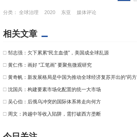
分类：
全球治理
2020
东亚
媒体评论
相关文章
□
邹志强：欠下累累“民主血债”，美国成全球乱源
□
黄仁伟：画好 “工笔画” 要聚焦微观研究
□
黄奇帆：新发展格局是中国为推动全球经济复苏开出的“药方
□
沈国兵：构建要素市场化配置的统一大市场
□
吴心伯：后俄乌冲突的国际体系将走向何方
□
周文：跨越中等收入陷阱，需打破西方垄断
今日关注