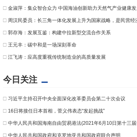
□
金淑萍：集众智合众力 中国海油创新助力天然气产业健康发
□
周汉民委员：长三角一体化发展上升为国家战略，是民营经
□
郭存海：发展互鉴：构建中拉新型交流合作关系
□
王元丰：碳中和是一场深刻革命
□
江飞涛：应高度重视传统制造业的高质量发展
今日关注
□
习近平主持召开中央全面深化改革委员会第二十次会议
□
16日将接任日本首相，菅义伟表态“发起挑战”
□
中华人民共和国海南自由贸易港法(2021年6月10日第十
□
中华人民共和国政府和克罗地亚共和国政府联合声明