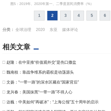
图5：2019年、2020年第一、二季度居民消费率（%）
1
2
3
4
5
6
分类：
全球治理
2020
东亚
媒体评论
相关文章
□
赵隆：在中亚推“价值观外交”是伤口撒盐
□
魏南枝：靠战争维系的霸权是动荡源头
□
文扬：“一带一路”的深水区藏在“国家背后”
□
龙兴春：美国抹黑“一带一路”不得人心
□
达巍：中美如何“再破冰”：“上海公报”五十周年的启示