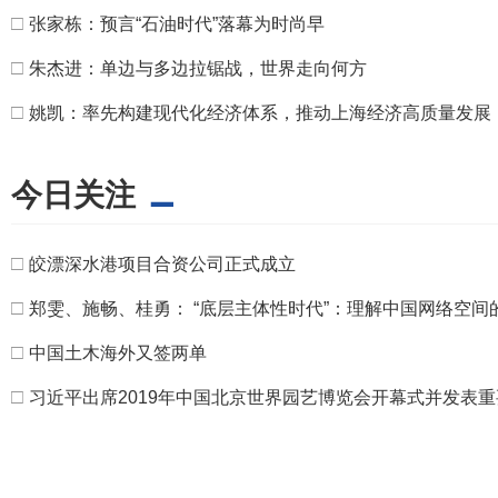
□
张家栋：预言“石油时代”落幕为时尚早
□
朱杰进：单边与多边拉锯战，世界走向何方
□
姚凯：率先构建现代化经济体系，推动上海经济高质量发展
今日关注
□
皎漂深水港项目合资公司正式成立
□
郑雯、施畅、桂勇： “底层主体性时代”：理解中国网络空间
□
中国土木海外又签两单
□
习近平出席2019年中国北京世界园艺博览会开幕式并发表