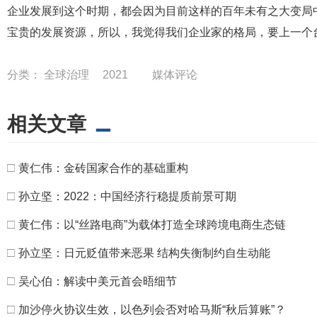
企业发展到这个时期，都会因为目前这样的百年未有之大变局
宝贵的发展资源，所以，我觉得我们企业家的格局，要上一个
分类：
全球治理
2021
媒体评论
相关文章
□
黄仁伟：金砖国家合作的基础重构
□
孙立坚：2022：中国经济行稳提质前景可期
□
黄仁伟：以“丝路电商”为载体打造全球跨境电商生态链
□
孙立坚：日元贬值带来恶果 结构失衡制约自生动能
□
吴心伯：解读中美元首会晤细节
□
加沙停火协议生效，以色列会否对哈马斯“秋后算账”？