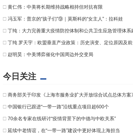
□
黄仁伟：中美将长期维持战略相持但对抗有限
□
冯玉军：普京的“孩子们”⑨｜莫斯科的“女主人”：拉科娃
□
丁纯：大力完善重大疫情防控体制和公共卫生应急管理体系
□
丁纯 罗天宇：欧盟垂直产业政策：历史演变、定位原因及前
□
赵明昊：中美博弈催化中国周边外交变局
今日关注
□
商务部关于印发《上海市服务业扩大开放综合试点总体方案
□
中国银行已跟进“一带一路”沿线重点项目超600个
□
70余名专家在线研讨“疫情背景下的中德与中欧关系”
□
延续中老情谊，在“一带一路”建设中更好体现上海担当