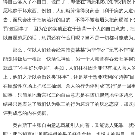
得自己落入了不自由。说白了，即便在“两恶相权”的冲突情况
愿地趋于坏东西。例如，人们就算懂得良药苦口利于病的大道
去，而只会出于把病治好的目的，不得不皱着眉头把药硬灌下
罚”这回事了，因为它的实质正在于违背一个人的自由意志，
以自愿趋恶的话，惩罚还有什么用呢？岂不是一切都可能成为人
那么，何以人们还会经常指责某某“为非作歹”“无恶不作
能觉得饭后一根烟，快活似神仙，另一个人却觉得吞云吐雾损害
就成了“不学好只学坏”。再如，人们往往因为罪犯有坑人害人
上，他们之所以会做这类“坏事”，还是基于想要获利的“趋善
在应然性立场上把张三抽烟、杀人的行为评判成“恶行”是一回
回事，只简单地断言张三的自由意志是在随机偶然地学坏趋恶
结果只是表达了我们认为张三的行为坏透了的厌恶态度，却既
评判成恶的内在凭据。
奥古斯丁主张自由意志既能引人向善，又能诱人犯罪，就
吧：亚当和夏娃“见那棵树的果子好作食物，也悦人的眼目，且