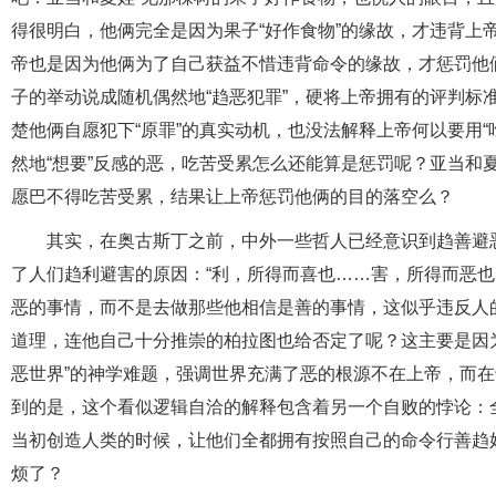
得很明白，他俩完全是因为果子“好作食物”的缘故，才违背上
帝也是因为他俩为了自己获益不惜违背命令的缘故，才惩罚他
子的举动说成随机偶然地“趋恶犯罪”，硬将上帝拥有的评判标
楚他俩自愿犯下“原罪”的真实动机，也没法解释上帝何以要用
然地“想要”反感的恶，吃苦受累怎么还能算是惩罚呢？亚当和
愿巴不得吃苦受累，结果让上帝惩罚他俩的目的落空么？
其实，在奥古斯丁之前，中外一些哲人已经意识到趋善避
了人们趋利避害的原因：“利，所得而喜也……害，所得而恶也
恶的事情，而不是去做那些他相信是善的事情，这似乎违反人
道理，连他自己十分推崇的柏拉图也给否定了呢？这主要是因
恶世界”的神学难题，强调世界充满了恶的根源不在上帝，而
到的是，这个看似逻辑自洽的解释包含着另一个自败的悖论：
当初创造人类的时候，让他们全都拥有按照自己的命令行善趋
烦了？