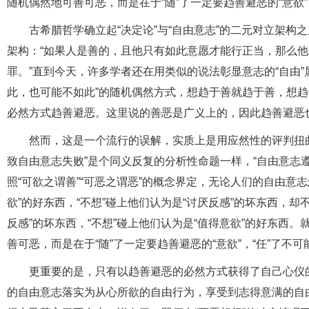
随机偶然地可善可恶，而是在于“随”了一定要趋善避恶的“意欲”
古希腊哲学确立起“决定论”与“自由意志”的二元对立架构
架构：“如果人是善的，且他只有如此意愿才能行正当，那么
罪。”直到今天，许多学者还在用类似的说法彰显意志的“自由
此，也可能不如此”的随机偶然方式，想趋于善就趋于善，想趋
必然方式趋善避恶。这里说的善恶是广义上的，因此趋善避恶
然而，这是一个流行的误解，实质上是用应然性的评判扭
致自由意志失败”是个同义反复的分析性命题一样，“自由意志
照“可欲之谓善”“可恶之谓恶”的概念界定，无论人们的自由意
欲”的好东西，“不想”碰上他们认为是“讨厌反感”的坏东西，却
反感”的坏东西，“不想”碰上他们认为是“值得意欲”的好东西
善可恶，而是在于“随”了一定要趋善避恶的“意欲”，“任”了不可
更重要的是，只有以趋善避恶的必然方式获得了自己心仪
的自由意志落实为从心所欲的自由行为，享受到志得意满的自