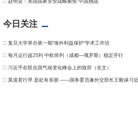
□
赵明昊：美国国家安全战略聚焦“中国挑战”
今日关注
□
复旦大学举办第一期“海外利益保护”学术工作坊
□
每月运行超25列 中欧班列（成都—俄罗斯）稳定开行
□
习近平在联合国气候变化峰会上的致辞（全文）
□
莫道君行早 是处有亲朋 ——国务委员兼外交部长王毅谈习