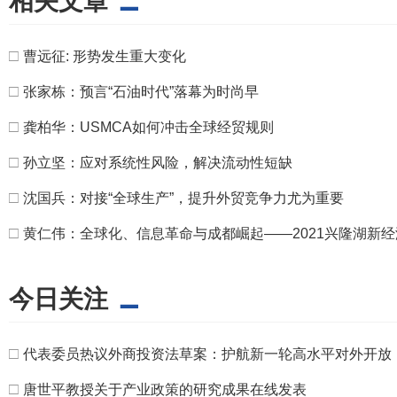
相关文章
□
曹远征: 形势发生重大变化
□
张家栋：预言“石油时代”落幕为时尚早
□
龚柏华：USMCA如何冲击全球经贸规则
□
孙立坚：应对系统性风险，解决流动性短缺
□
沈国兵：对接“全球生产”，提升外贸竞争力尤为重要
□
黄仁伟：全球化、信息革命与成都崛起——2021兴隆湖新
今日关注
□
代表委员热议外商投资法草案：护航新一轮高水平对外开放
□
唐世平教授关于产业政策的研究成果在线发表