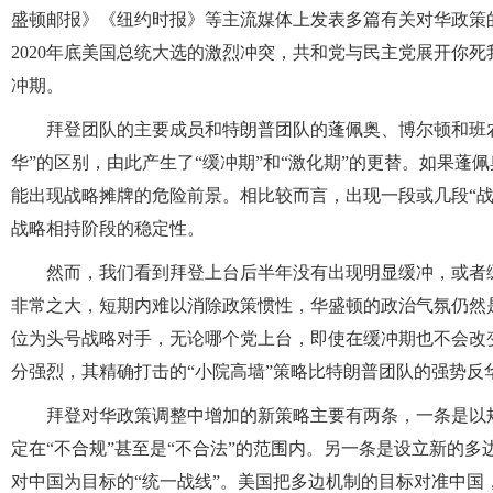
盛顿邮报》《纽约时报》等主流媒体上发表多篇有关对华政策
2020年底美国总统大选的激烈冲突，共和党与民主党展开你
冲期。
拜登团队的主要成员和特朗普团队的蓬佩奥、博尔顿和班农
华”的区别，由此产生了“缓冲期”和“激化期”的更替。如果蓬
能出现战略摊牌的危险前景。相比较而言，出现一段或几段“
战略相持阶段的稳定性。
然而，我们看到拜登上台后半年没有出现明显缓冲，或者
非常之大，短期内难以消除政策惯性，华盛顿的政治气氛仍然
位为头号战略对手，无论哪个党上台，即使在缓冲期也不会改
分强烈，其精确打击的“小院高墙”策略比特朗普团队的强势反
拜登对华政策调整中增加的新策略主要有两条，一条是以
定在“不合规”甚至是“不合法”的范围内。另一条是设立新的多
对中国为目标的“统一战线”。美国把多边机制的目标对准中