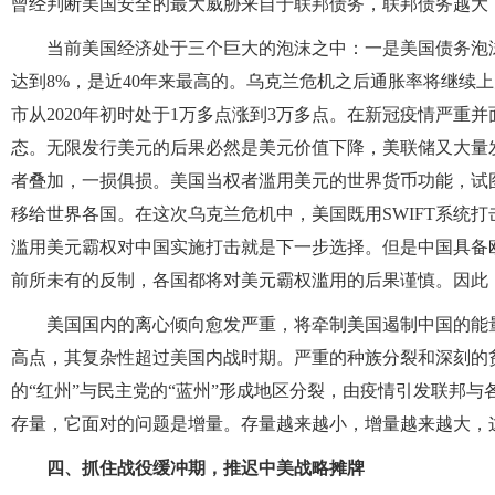
曾经判断美国安全的最大威胁来自于联邦债务，联邦债务越大
当前美国经济处于三个巨大的泡沫之中：一是美国债务泡
达到8%，是近40年来最高的。乌克兰危机之后通胀率将继续上
市从2020年初时处于1万多点涨到3万多点。在新冠疫情严
态。无限发行美元的后果必然是美元价值下降，美联储又大量
者叠加，一损俱损。美国当权者滥用美元的世界货币功能，试
移给世界各国。在这次乌克兰危机中，美国既用SWIFT系统
滥用美元霸权对中国实施打击就是下一步选择。但是中国具备
前所未有的反制，各国都将对美元霸权滥用的后果谨慎。因此
美国国内的离心倾向愈发严重，将牵制美国遏制中国的能
高点，其复杂性超过美国内战时期。严重的种族分裂和深刻的贫
的“红州”与民主党的“蓝州”形成地区分裂，由疫情引发联邦
存量，它面对的问题是增量。存量越来越小，增量越来越大，
四、抓住战役缓冲期，推迟中美战略摊牌