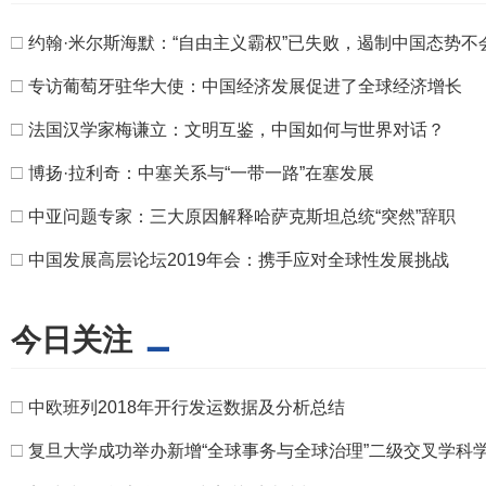
□
约翰·米尔斯海默：“自由主义霸权”已失败，遏制中国态势不
□
专访葡萄牙驻华大使：中国经济发展促进了全球经济增长
□
法国汉学家梅谦立：文明互鉴，中国如何与世界对话？
□
博扬·拉利奇：中塞关系与“一带一路”在塞发展
□
中亚问题专家：三大原因解释哈萨克斯坦总统“突然”辞职
□
中国发展高层论坛2019年会：携手应对全球性发展挑战
今日关注
□
中欧班列2018年开行发运数据及分析总结
□
复旦大学成功举办新增“全球事务与全球治理”二级交叉学科