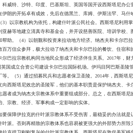
、科威特、沙特、印度、巴基斯坦、英国等国开设西斯塔尼办公
在伊朗的开拓卓有成效，先后在德黑兰、库姆、伊斯法罕、马什
（3）以宗教机构为依托，构建什叶派公民社会。西斯塔尼利用
利亚赫等地建立清真寺和基金会，并开设慈善医院、培训学校、
和帮助。（4）以朝觐和投资来拉动地方经济。纳杰夫和卡尔巴
数百万信众参拜，极大拉动了纳杰夫和卡尔巴拉的餐饮、住宿和
尔巴拉宗教机构同当地民众形成了经济伴生关系。2017年，财
元同英国成立合资公司建设卡尔巴拉国际机场。伊玛目阿巴斯圣陵
等。（5）通过招募民兵和志愿者保卫圣陵。2014年，西斯塔
支向西斯塔尼效忠的圣陵军，他们的基本职责是保护纳杰夫、卡
志愿者成为纳杰夫宗教体系中重要组成部分。总之，在西斯塔尼
治、宗教、经济、军事构成一定影响的实体。
知要保障伊拉克的什叶派宗教体系不受伤害，最稳妥的办法就是
什叶派。否则再精致的宗教体系也容易被更强大的外部势力所毁
伊拉克捍卫刚刚复兴的什叶派宗教体系。西斯塔尼在敦促美军移