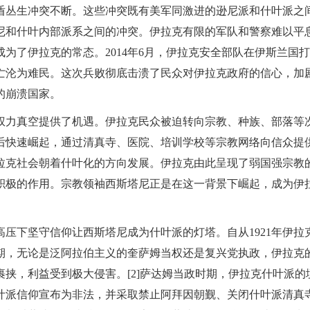
盾丛生冲突不断。这些冲突既有美军同激进的逊尼派和什叶派之
尼和什叶内部派系之间的冲突。伊拉克有限的军队和警察难以平
为了伊拉克的常态。2014年6月，伊拉克安全部队在伊斯兰国
亡沦为难民。这次兵败彻底击溃了民众对伊拉克政府的信心，加
的崩溃国家。
权力真空提供了机遇。伊拉克民众被迫转向宗教、种族、部落等
后快速崛起，通过清真寺、医院、培训学校等宗教网络向信众提
拉克社会朝着什叶化的方向发展。伊拉克由此呈现了弱国强宗教
积极的作用。宗教领袖西斯塔尼正是在这一背景下崛起，成为伊
压下坚守信仰让西斯塔尼成为什叶派的灯塔。自从1921年伊拉
期，无论是泛阿拉伯主义的奎萨姆当权还是复兴党执政，伊拉克
挟，利益受到极大侵害。[2]萨达姆当政时期，伊拉克什叶派的
什叶派信仰宣布为非法，并采取禁止阿拜因朝觐、关闭什叶派清真