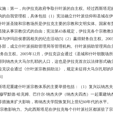
实施：第一，向伊拉克政府争取什叶派的自主权。经过西斯塔尼
构的自我管理权，具体包括（1）宪法确立什叶派信仰和圣城在
定，什叶派圣陵和宗教场所是伊拉克主要的宗教和文明实体。国家有
圣陵从事宗教仪式的自由；宪法第43条规定，伊拉克各个宗教教
伊玛目侯赛因相关的纪念活动[5]（2）赢得财务自主权。2003
务部，成立什叶派捐助管理局等管理机构。什叶派捐助管理局自
自主权。2005年12月，伊拉克议会通过《圣城和什叶朝觐场
得到纳杰夫大马尔扎耶的人口，这也是伊拉克首次以法律形式确
伊拉克议会通过《什叶派宗教捐助法》，规定未征得大马尔扎耶的
]
斯塔尼重建什叶派宗教体系的主要举措包括：（1）复兴以纳杰
穆罕默德·哈克姆、巴什尔·纳杰夫伊（纳杰夫四杰）一起重建纳
等措施来扩大影响，将纳杰夫学院恢复到上世纪60年代的水平。
的宗教影响力。为此西斯塔尼在伊拉克每个什叶派社区都派驻了