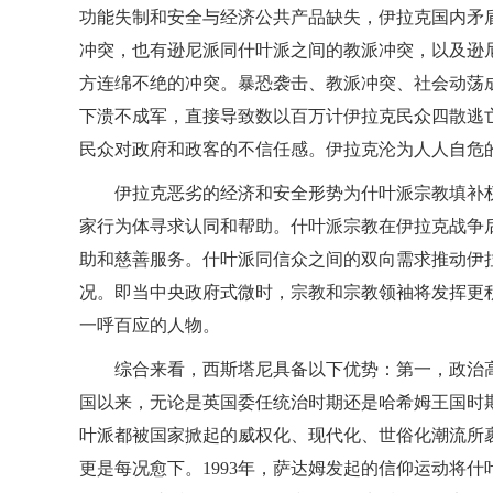
功能失制和安全与经济公共产品缺失，伊拉克国内矛
冲突，也有逊尼派同什叶派之间的教派冲突，以及逊
方连绵不绝的冲突。暴恐袭击、教派冲突、社会动荡成
下溃不成军，直接导致数以百万计伊拉克民众四散逃
民众对政府和政客的不信任感。伊拉克沦为人人自危
伊拉克恶劣的经济和安全形势为什叶派宗教填补
家行为体寻求认同和帮助。什叶派宗教在伊拉克战争
助和慈善服务。什叶派同信众之间的双向需求推动伊
况。即当中央政府式微时，宗教和宗教领袖将发挥更
一呼百应的人物。
综合来看，西斯塔尼具备以下优势：第一，政治高
国以来，无论是英国委任统治时期还是哈希姆王国时
叶派都被国家掀起的威权化、现代化、世俗化潮流所裹
更是每况愈下。1993年，萨达姆发起的信仰运动将