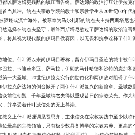
义，但都以萨达姆更残酷的镇压而告终。萨达姆的政治打压让伊拉克
首当其冲。纳杰夫宗教学院的教士和宗教学生从20世纪60年代
生或被驱逐或流亡海外。被尊奉为马尔扎耶的纳杰夫主持西斯塔尼也
仍然选择在纳杰夫坚守，最终西斯塔尼熬过了萨达姆的政治迫害
誉，将其视为现代版的伊玛目侯赛因，以无畏和抗争诠释了什叶
教地位。什叶派以崇尚伊玛目著称，留存伊玛目圣迹的城市被什
尔巴拉、卡迪赫米亚、萨马拉，伊朗的马什哈德和沙特的麦加和
派第一大圣城。20世纪伊拉克实行的世俗化和两伊敌对阻碍了什
和伊拉克萨达姆的倒台掀开了两伊什叶派复兴的新篇章。圣城数
信众前往朝觐，千年圣城纳杰夫得以重现昔日的宗教荣光。作为
兴，并享受着什叶派信众的无上尊崇。
在教义上什叶派强调见贤思齐，主张信众在宗教实践中至少以称
地位最高的宗教领袖，只有极少数具备博学的宗教素养、更高的
马尔扎耶的职责包括向信众解释《沙利亚法》，为信众答疑解惑，