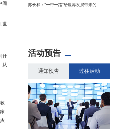
中间
苏长和：“一带一路”给世界发展带来的...
乱世
活动预告
到什
。从
通知预告
过往活动
、教
国家
纳杰