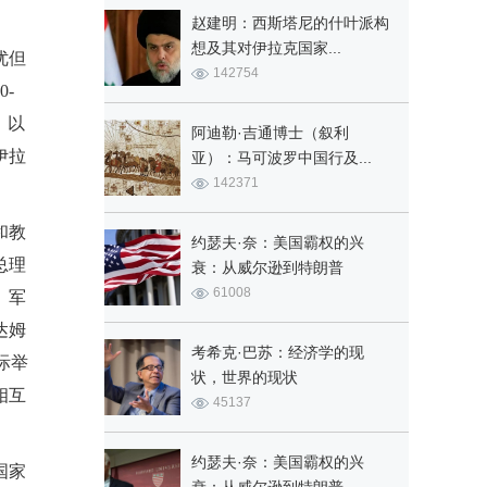
赵建明：西斯塔尼的什叶派构
想及其对伊拉克国家...
优但
142754
-
，以
阿迪勒·吉通博士（叙利
伊拉
亚）：马可波罗中国行及...
142371
和教
约瑟夫·奈：美国霸权的兴
总理
衰：从威尔逊到特朗普
61008
、军
达姆
考希克·巴苏：经济学的现
际举
状，世界的现状
相互
45137
约瑟夫·奈：美国霸权的兴
国家