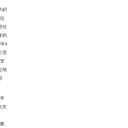
的积
伊拉
责任
派的
年8
主管
所管
立纳
同
夫学
杰夫
宗教