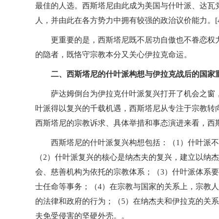
最佳的人选。西斯塔尼由此成为美国与什叶派、达瓦
人，并由此在各方势力中拥有较强的政治议价能力。[4
更重要的是，西斯塔尼既不居功自傲也不眷恋权
的隐者，既恪守宗教本分又关心伊拉克命运。
二、西斯塔尼的什叶派构想与伊拉克战后的国家
萨达姆倒台为伊拉克什叶派复兴打开了机会之窗
叶派得以复兴的千载机遇，西斯塔尼从专注于宗教转
西斯塔尼的宗教诉求、具体举措和事态演进来看，西
西斯塔尼的什叶派复兴构想包括：（1）什叶派
（2）什叶派复兴的核心是纳杰夫的复兴，建立以纳
会、慈善机构为依托的宗教体系；（3）什叶派体系
士任命等事务；（4）在宗教与国家的关系上，宗教
的法律和政府的行为；（5）在纳杰夫和伊拉克的关
夫免受侵害的坚硬外壳。。