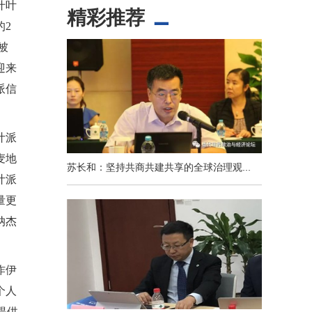
什叶
精彩推荐
的2
被
迎来
派信
叶派
麦地
苏长和：坚持共商共建共享的全球治理观...
叶派
量更
纳杰
作伊
个人
提供