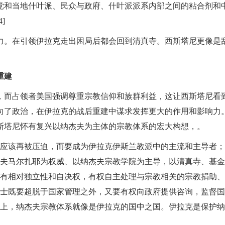
党和当地什叶派、民众与政府、什叶派派系内部之间的粘合剂和
]
力。在引领伊拉克走出困局后都会回到清真寺。西斯塔尼更像是
重建
，而占领者美国强调尊重宗教信仰和族群利益，这让西斯塔尼看
向了政治，在伊拉克的战后重建中谋求发挥更大的作用和影响力
斯塔尼怀有复兴以纳杰夫为主体的宗教体系的宏大构想，。
不应该再被压迫，而要成为伊拉克伊斯兰教派中的主流和主导者；
杰夫马尔扎耶为权威、以纳杰夫宗教学院为主导，以清真寺、基金
要有相对独立性和自决权，有权自主处理与宗教相关的宗教捐助
人士既要超脱于国家管理之外，又要有权向政府提供咨询，监督
系上，纳杰夫宗教体系就像是伊拉克的国中之国。伊拉克是保护