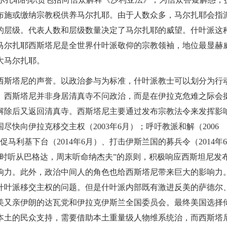
布施或缴纳宗教税供养马尔扎耶。由于人数众多，马尔扎耶会指
的层级。代表人数和层级数量决定了马尔扎耶的威望。什叶派这
马尔扎耶西斯塔尼是全世界什叶派敬仰的宗教领袖，地位最显赫
大马尔扎耶。
西斯塔尼的声誉。以政治参与为标准，什叶派教士可以划分为行
。西斯塔尼并非身居清真寺不问政治，而是在伊拉克危难之际会
解除后又返回清真寺。西斯塔尼主要通过发布宗教法令来发挥影
快向伊拉克移交主权（2003年6月）；呼吁教派和解（2006
促马利基下台（2014年6月）、打击伊斯兰国的募兵令（2014年6
时听从巴格达，周末听命纳杰夫”的原则，积极响应西斯坦尼发
响力。此外，政治中间人的角色也给西斯塔尼带来巨大的影响力
什叶派移交主权的问题。但是什叶派内部既有激进反美的萨德尔
美又亲伊朗的达瓦党和伊拉克伊斯兰全国委员会。最终美国选择
本土的民众支持，需要借助本土重量级人物维系统治，而西斯塔