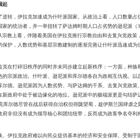
崛起
了逆转，伊拉克加速成为什叶派国家。从政治上看，人口数量占
家的统治者，并一举扭转了萨达姆时期人口占劣势的逊尼派（30
况。从宗教上看，伴随着美国在伊拉克推行宗教自由和去复兴党政策
的保护，人数优势和基层宗教建制的逐渐完善让什叶派迅速成为
拉克在打碎旧秩序的同时并未同步建立起新秩序：一方面，种族
色的宗派政治。什叶派、逊尼派和库尔德各自为政相互仇视。以
库尔德。逊尼派因为人数劣势、与萨达姆的干系、去复兴党政策
在新政府中处于被边缘化的地位。逊尼派中的极端派更是勾结萨
拉克库尔德尽管在战后获得自治权但得陇望蜀，趁伊斯兰国肆虐之
政府非但没有成为领导核心和团结纽带，反而成为政客争名夺利
换。伊拉克政府难以向民众提供基本的经济和安全保障。受制于