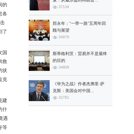
衰：从威尔逊到特朗普...
间的
37134
息各
打击
郑永年：“一带一路”五周年回
顾与展望
剧了
34879
次国
斯蒂格利茨：贸易并不是最终
的目的
供救
34809
的状
拉克
《华为之战》作者杰弗里·萨
克斯：美国会对中国...
32781
克建
的什
境遇
寺等