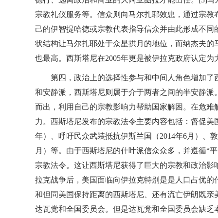
宗教礼仪服务等。信众则向马尔扎耶效忠，通过宗教
己的伊智提哈德或宗教代表指导信众并由此形成不同
状结构让马尔扎耶处于众星拱月的地位，而纳杰夫的
也最高。西斯塔尼在2005年更是被伊拉克政府认定为
第四，政治上的选择性参与和中间人角色增加了
和安静派，西斯塔尼则属于介于两者之间的半安静派
而出，利用自己的宗教影响力帮助国家解困。在危难
力。西斯塔尼发布的宗教法令主要内容包括：督促美国尽
年）、呼吁民众武装抵抗伊斯兰国（2014年6月）、敦
月）等。由于西斯塔尼的什叶派信众众多，并遵循“平
宗教法令。这让西斯塔尼获得了巨大的宗教和政治影
拉克战争后，美国面临向伊拉克特别是是人口占优的
和但同美国保持距离的西斯塔尼、还有流亡伊朗既亲
达瓦党和全国委员会。但是达瓦党和全国委员会缺乏