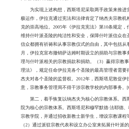
为实现上述构想，西斯塔尼采取两手政策来推进
极运作，伊拉克通过宪法和法律肯定了纳杰夫宗教机
克的崇高地位。2005年《伊拉克宪法》第10条规
维持什叶派圣陵的纯洁性和安全，保障什叶派信众在
信众都拥有祈祷和从事宗教仪式的自由，其中包括从事与
月，伊拉克宣布撤销萨达姆时期设立的捐助与宗教事
理与什叶派相关的宗教捐款和捐助。（3）赢得宗教事务
理法》，规定任命伊拉克各个圣陵的最高管理者需要
杰夫对各个圣陵的监督权。2012年，西斯塔尼敦促
意，宗教事务管理局不得干涉宗教学校的内部事务。[6
第二，着手恢复以纳杰夫为核心的宗教体系。西
院为核心的宗教体系。西斯塔尼和穆罕默德·法耶德、
宗教学院，并通过招收新教士新学生，增设宗教课程
（2）通过派驻宗教代表和设立办公室来拓展什叶派