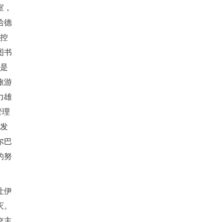
室，
哈德
掌控
图书
拉是
旅游
力雄
管理
尼发
尔巴
的努
让伊
灭。
交主