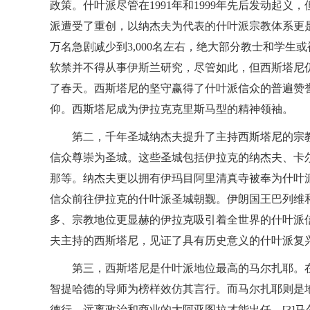
政策。什叶派尽管在1991年和1999年先后发动起
派遭受了重创，以纳杰夫为代表的什叶派宗教体系更是
万名急剧减少到3,000名左右，绝大部分教士和学
软禁并不得从事伊斯兰研究，尽管如此，但西斯塔尼
了春天。西斯塔尼的坚守赢得了什叶派信众的普遍赞
仰。西斯塔尼成为伊拉克克里斯马型的精神领袖。
第二，千年圣城纳杰夫提升了主持西斯塔尼的宗
信众尊崇为圣城。这些圣城包括伊拉克的纳杰夫、卡
那等。纳杰夫更以拥有伊玛目阿里清真寺被奉为什叶
信众前往伊拉克的什叶派圣城朝觐。伊朗国王巴列维
多、宗教地位更显赫的伊拉克吸引着全世界的什叶派
夫主持的西斯塔尼，见证了具有历史意义的什叶派复
第三，西斯塔尼是什叶派地位最高的马尔扎耶。
智提哈德的导师为榜样效仿其言行。而马尔扎耶则是
德行、远离政治和商业的大阿亚图拉才能出任。[3]