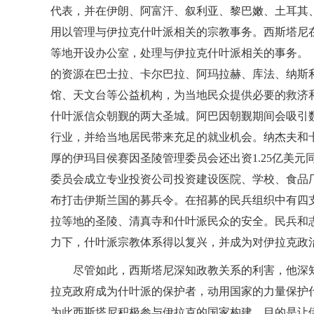
代表，并在伊朗、阿富汗、叙利亚、黎巴嫩、土耳其
用以管理与伊拉克什叶派相关的宗教事务。西斯塔尼
等地开设办公室，处理与伊拉克什叶派相关的事务。
的资源在巴士拉、卡尔巴拉、阿玛拉赫、库法、纳斯
馆、天文台等公益机构，为当地民众提供必要的救济
什叶派信众朝觐的两大圣城。阿巴因朝觐期间会吸引
行业，并给当地居民带来充足的就业机会。纳杰夫和卡
厚的伊玛目侯赛因圣陵管理委员会还出资1.25亿美
委员会成立专业投资公司投资建设医院、学校、食品厂
布打击伊斯兰国的募兵令。在招募的民兵组织中有四
拉等地的圣陵、清真寺和什叶派民众的安全。民兵和
力下，什叶派宗教体系得以复兴，并成为对伊拉克政
尽管如此，西斯塔尼深知政教关系的利害，他深
拉克政府成为什叶派的保护者，动用国家的力量保护
为此西斯塔尼积极参与伊拉克的国家构建，目的是让