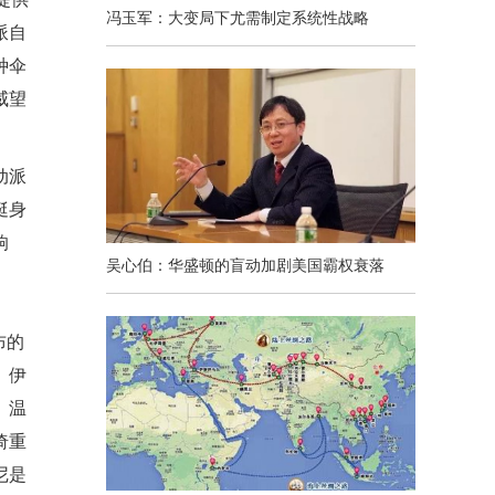
冯玉军：大变局下尤需制定系统性战略
派自
种伞
威望
动派
挺身
响
吴心伯：华盛顿的盲动加剧美国霸权衰落
布的
。伊
、温
倚重
尼是