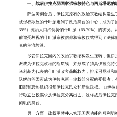
一、战后伊拉克弱国家强宗教特色与西斯塔尼的
萨达姆倒台后，伊拉克原有的政治宗教结构发生
被强权欺压的什叶派走到了政治舞台的中心，成为了国
35%）统治人口占优势的什叶派（65-70%）的状
前遭受歧视的什叶派宗教信仰和宗教仪式得到了法律
克的主流教派。
尽管伊拉克国内的政治宗教结构发生逆转，但伊
派成为伊拉克政坛的断层线，并形成了独具伊拉克特
马利基为代表的什叶派政客垄断权力，排斥逊尼派和
队解散等因素成为伊拉克新一轮权益分配的受损者，
旧部和恐怖组织报复伊拉克民众和新生政权。[1]伊
行独立公投谋求从伊拉克分离出去。这样战后伊拉克
倾轧的舞台。
另一方面，政权更替并未实现国家功能的顺利切