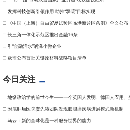
□
发挥科技创新引领作用 助推“双碳”目标实现
□
《中国（上海）自由贸易试验区临港新片区条例》全文公布
□
长三角一体化示范区推出金融16条
□
引“金融活水”润泽小微企业
□
欧盟公布首批关键原材料战略项目清单
今日关注
□
地缘政治学的前世今生——一个英国人发明、德国人应用、
□
附属肿瘤医院虞先濬团队发现胰腺癌疾病进展模式新机制
□
马云：新的全球化是一种服务世界的能力