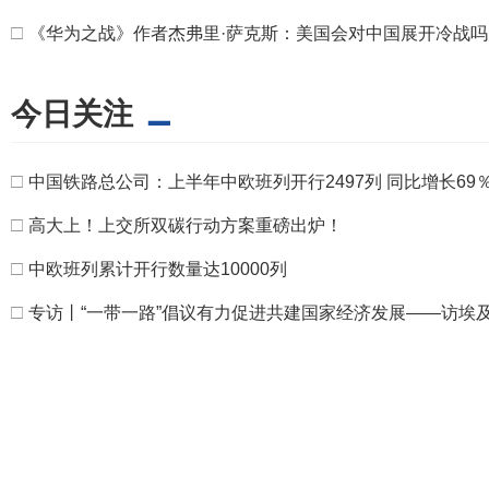
□
《华为之战》作者杰弗里·萨克斯：美国会对中国展开冷战吗
今日关注
□
中国铁路总公司：上半年中欧班列开行2497列 同比增长69
□
高大上！上交所双碳行动方案重磅出炉！
□
中欧班列累计开行数量达10000列
□
专访丨“一带一路”倡议有力促进共建国家经济发展——访埃