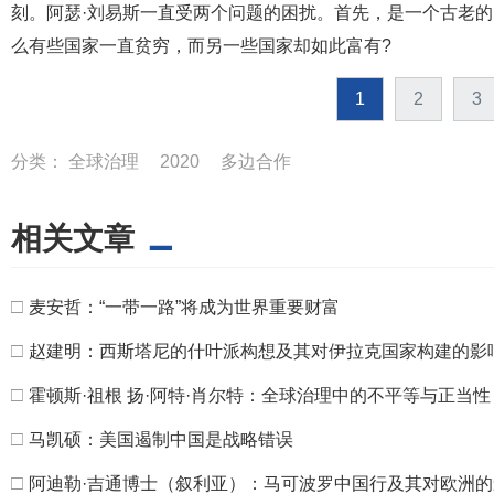
刻。阿瑟·刘易斯一直受两个问题的困扰。首先，是一个古老
么有些国家一直贫穷，而另一些国家却如此富有?
1
2
3
分类：
全球治理
2020
多边合作
相关文章
□
麦安哲：“一带一路”将成为世界重要财富
□
赵建明：西斯塔尼的什叶派构想及其对伊拉克国家构建的影
□
霍顿斯·祖根 扬·阿特·肖尔特：全球治理中的不平等与正当性 
□
马凯硕：美国遏制中国是战略错误
□
阿迪勒·吉通博士（叙利亚）：马可波罗中国行及其对欧洲的