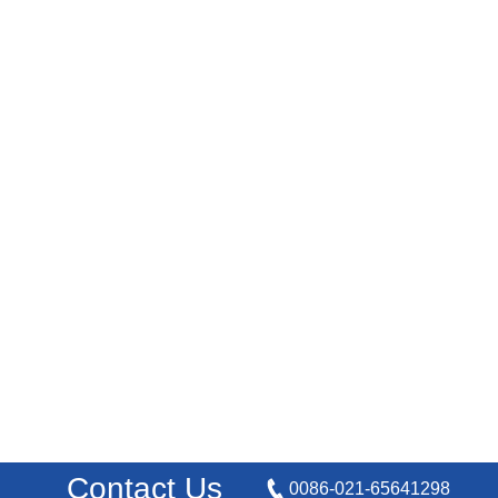
Contact Us
0086-021-65641298