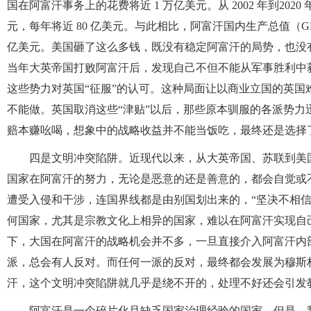
国在阿富汗事务上的花费将近 1 万亿美元。从 2002 年到2020
元，每年将近 80 亿美元。与此相比，阿富汗国内生产总值（GDP）在
亿美元。美国砸了这么多钱，既没有稳定阿富汗的局势，也没
当年大英帝国打败阿富汗后，发现自己不但不能从军事胜利中
这些势力对英国“征服”的认可。这种局面让以商业立国的英
不能做。英国取消这些“津贴”以后，那些原本驯服的各派势
赔本赚吆喝，想象中的战略收益并不能当饭吃，最终还是选择
四是文明冲突陷阱。近现代以来，从大英帝国、苏联到美
国家在阿富汗的努力，无论是恶意的还是善意的，都会自觉或
遭受入侵和干涉，连国界线都是由别国划出来的，“坚决不相
何国家，尤其是宗教文化上相异的国家，难以在阿富汗实现自己的目标
下，大国在阿富汗的战略机会并不多，一旦直接介入阿富汗内
派，总会有人反对。而任何一派的反对，最终都会发展为穆斯
汗，这个文明冲突陷阱就几乎是绕不开的，处理不好还会引发
阿富汗是一个碎片化且缺乏国家治理经验的国家。但是，