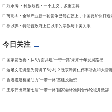
□
刘永涛 ：种族歧视：一个主义，多重面具
□
芮明杰：全球产业新一轮竞争已箭在弦上，中国要加快打造
□
徐以骅：特朗普政府上任以来的宗教与中美关系
今日关注
□
国家发改委：从5方面共建“一带一路”未来十年发展路径
□
这场文汇讲堂为何讲了5小时？阮宗泽黄仁伟率听友和大雪
□
香港搭建桥梁助力“一带一路”基建投融资
□
王东伟出席第七届“一带一路”国家会计准则合作论坛并致辞