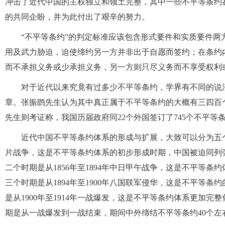
冲击了近代中国的主权独立和领土完整，其中一些不平等条约
的共同企盼，并为此付出了艰辛的努力。
“不平等条约”的判定标准应该包含形式要件和实质要件
用及武力胁迫，迫使缔约另一方并非出于自愿而签约；在条约
而不承担义务或少承担义务，另一方则只尽义务而不享受权利
对于近代以来究竟有过多少不平等条约，学界有不同的说法
章。张振鹍先生认为其中真正属于不平等条约的大概有三四百个
先生则考证称，我国历届政府同22个外国签订了745个不平等
近代中国不平等条约体系的形成与扩展，大致可以分为五个时
片战争，这是不平等条约体系的初步形成时期，中国被迫同列
二个时期是从1856年至1894年中日甲午战争，这是不平等
三个时期是从1894年至1900年八国联军侵华，这是不平等
是从1900年至1914年一战爆发，这是不平等条约体系更加
期是从一战爆发到一战结束，期间中外缔结不平等条约40个