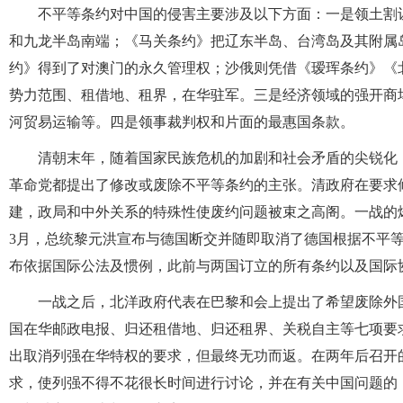
不平等条约对中国的侵害主要涉及以下方面：一是领土割
和九龙半岛南端；《马关条约》把辽东半岛、台湾岛及其附属
约》得到了对澳门的永久管理权；沙俄则凭借《瑷珲条约》《北
势力范围、租借地、租界，在华驻军。三是经济领域的强开商
河贸易运输等。四是领事裁判权和片面的最惠国条款。
清朝末年，随着国家民族危机的加剧和社会矛盾的尖锐化
革命党都提出了修改或废除不平等条约的主张。清政府在要求
建，政局和中外关系的特殊性使废约问题被束之高阁。一战的爆
3月，总统黎元洪宣布与德国断交并随即取消了德国根据不平等
布依据国际公法及惯例，此前与两国订立的所有条约以及国际
一战之后，北洋政府代表在巴黎和会上提出了希望废除外
国在华邮政电报、归还租借地、归还租界、关税自主等七项要
出取消列强在华特权的要求，但最终无功而返。在两年后召开
求，使列强不得不花很长时间进行讨论，并在有关中国问题的