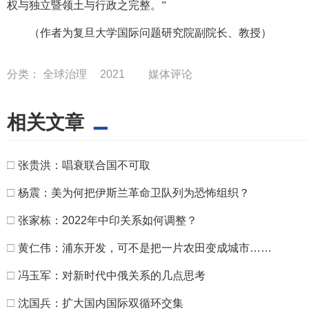
权与独立暨领土与行政之完整。”
（作者为复旦大学国际问题研究院副院长、教授）
分类：
全球治理
2021
媒体评论
相关文章
□
张贵洪：唱衰联合国不可取
□
杨震：美为何把伊斯兰革命卫队列为恐怖组织？
□
张家栋：2022年中印关系如何调整？
□
黄仁伟：浦东开发，可不是把一片农田变成城市……
□
冯玉军：对新时代中俄关系的几点思考
□
沈国兵：扩大国内国际双循环交集