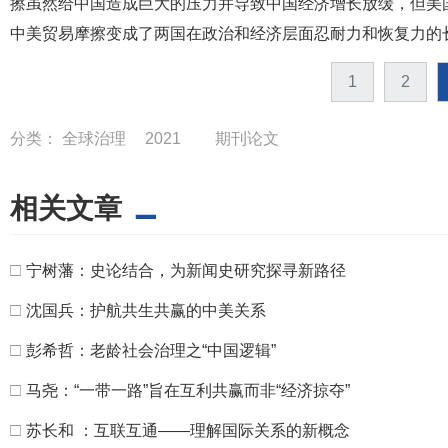
擦虽然给中国造成巨大的压力并导致中国经济增长放缓，但美
中美贸易摩擦变成了两国在政治和经济层面忍耐力和恢复力的
1
2
分类：
全球治理
2021
期刊论文
相关文章
□
宁树藩：史论结合，为新闻史研究探寻新路径
□
沈国兵：护航共生共赢的中美关系
□
彭希哲：老龄社会治理之“中国逻辑”
□
马尧：“一带一路”旨在互利共赢而非“经济掠夺”
□
苏长和 ：互联互通——理解国际关系的新概念