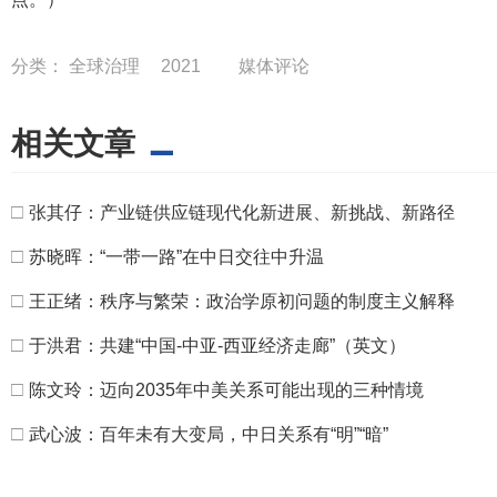
分类：
全球治理
2021
媒体评论
相关文章
□
张其仔：产业链供应链现代化新进展、新挑战、新路径
□
苏晓晖：“一带一路”在中日交往中升温
□
王正绪：秩序与繁荣：政治学原初问题的制度主义解释
□
于洪君：共建“中国-中亚-西亚经济走廊”（英文）
□
陈文玲：迈向2035年中美关系可能出现的三种情境
□
武心波：百年未有大变局，中日关系有“明”“暗”