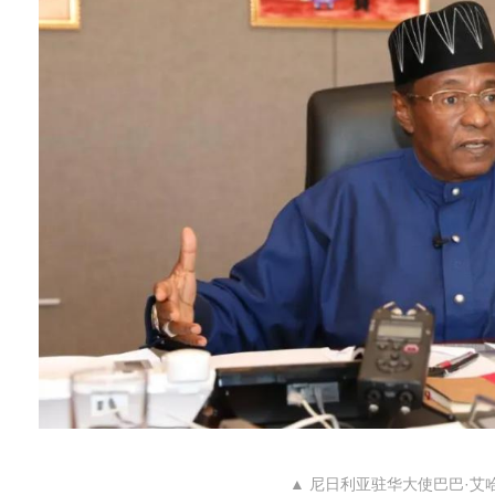
▲ 尼日利亚驻华大使巴巴·艾