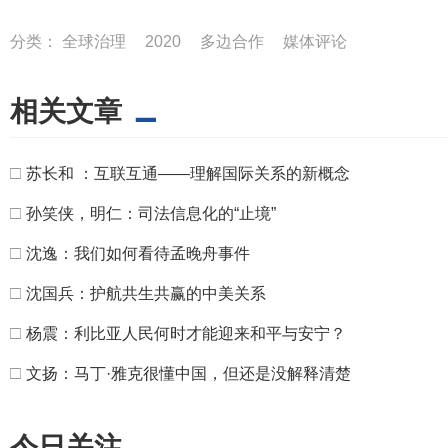
分类：
全球治理
2020
多边合作
媒体评论
相关文章
□
苏长和 ：互联互通——理解国际关系的新概念
□
孙笑侠，明仁：司法信息化的“止境”
□
沈逸：我们如何看待孟晚舟事件
□
沈国兵：护航共生共赢的中美关系
□
杨震：利比亚人民何时才能迎来和平与安宁？
□
文扬：马丁·雅克很懂中国，但还是没解释清楚
今日关注