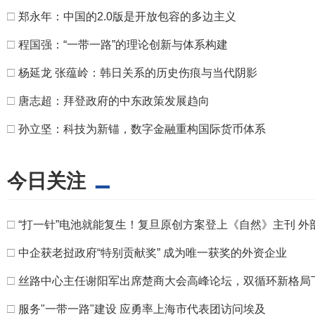
□
郑永年：中国的2.0版是开放包容的多边主义
□
程国强：“一带一路”的理论创新与体系构建
□
杨延龙 张蕴岭：韩日关系的历史伤痕与当代阴影
□
唐志超：拜登政府的中东政策发展趋向
□
孙立坚：科技为新锚，数字金融重构国际货币体系
今日关注
□
“打一针”电池就能复生！复旦原创方案登上《自然》主刊 
□
中企获老挝政府“特别贡献奖” 成为唯一获奖的外资企业
□
丝路中心主任谢阳军出席楚商大会高峰论坛，双循环新格局
□
服务"一带一路"建设 应勇率上海市代表团访问埃及