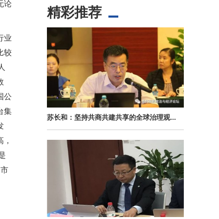
无论
精彩推荐
行业
比较
人
数
国公
台集
苏长和：坚持共商共建共享的全球治理观...
发
高，
是
界市