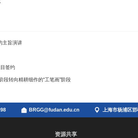
识
的主旨演讲
项目签约
阶段转向精耕细作的“工笔画”阶段
298
BRGG@fudan.edu.cn
上海市杨浦区邯郸
资源共享