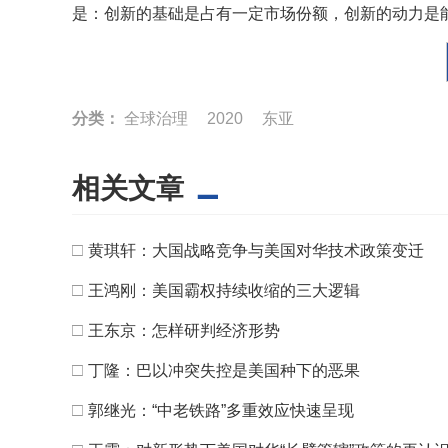
是：创新的基础是占有一定市场份额，创新的动力是
分类：
全球治理
2020
东亚
相关文章
□
黄琪轩：大国战略竞争与美国对华技术政策变迁
□
王鸿刚：美国霸权持续收缩的三大逻辑
□
王东京：怎样研判经济形势
□
丁隆：巴以冲突失控是美国种下的恶果
□
郭继光：“中老铁路”多重效应快速呈现