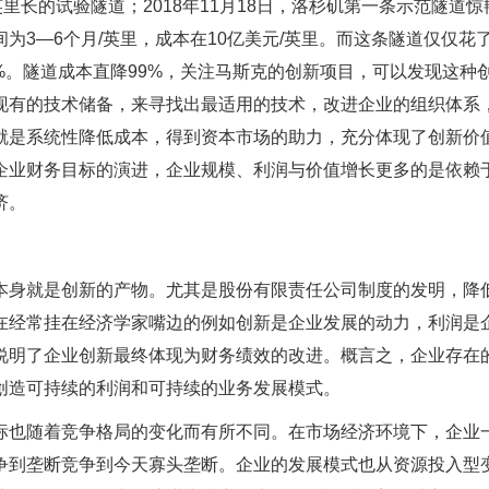
英里长的试验隧道；2018年11月18日，洛杉矶第一条示范隧道惊
为3—6个月/英里，成本在10亿美元/英里。而这条隧道仅仅花
1%。隧道成本直降99%，关注马斯克的创新项目，可以发现这种
现有的技术储备，来寻找出最适用的技术，改进企业的组织体系
就是系统性降低成本，得到资本市场的助力，充分体现了创新价
企业财务目标的演进，企业规模、利润与价值增长更多的是依赖
济。
本身就是创新的产物。尤其是股份有限责任公司制度的发明，降
在经常挂在经济学家嘴边的例如创新是企业发展的动力，利润是
说明了企业创新最终体现为财务绩效的改进。概言之，企业存在
创造可持续的利润和可持续的业务发展模式。
标也随着竞争格局的变化而有所不同。在市场经济环境下，企业
争到垄断竞争到今天寡头垄断。企业的发展模式也从资源投入型