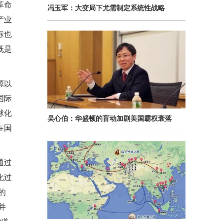
革命
冯玉军：大变局下尤需制定系统性战略
产业
标也
既是
源以
国际
球化
吴心伯：华盛顿的盲动加剧美国霸权衰落
在国
通过
化过
的
并