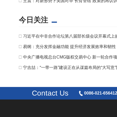
□
王震：对新形势下美国对华“长臂管辖”政策的再认
今日关注
□
习近平在中非合作论坛第八届部长级会议开幕式上
□
易纲：充分发挥金融功能 提升经济发展效率和韧性
□
中央广播电视总台CMG版权交易中心 新一轮合作
□
宁吉喆：“一带一路”建设正在从谋篇布局的“大写意”
Contact Us
0086-021-65641