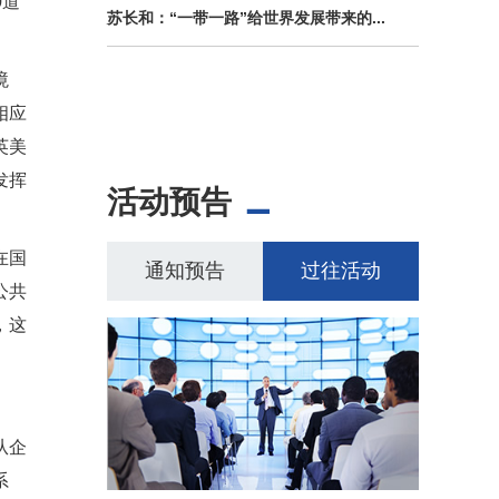
0道
苏长和：“一带一路”给世界发展带来的...
境
相应
英美
发挥
活动预告
在国
通知预告
过往活动
公共
，这
从企
系