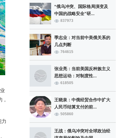
“俄乌冲突、国际格局演变及
中国的战略安全”研...
837973
季志业：对当前中美俄关系的
几点判断
764615
张业亮：当前美国反种族主义
思想运动：对制度性...
618505
业
的，
王晓泉：中俄经贸合作中扩大
人民币结算支付的前...
505860
能力
王战：俄乌冲突对全球政治经