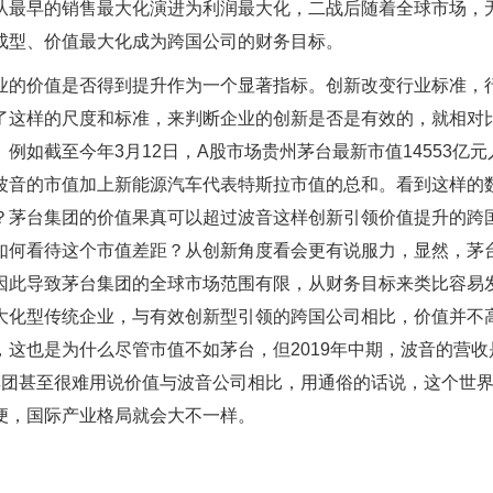
从最早的销售最大化演进为利润最大化，二战后随着全球市场，
成型、价值最大化成为跨国公司的财务目标。
业的价值是否得到提升作为一个显著指标。创新改变行业标准，
了这样的尺度和标准，来判断企业的创新是否是有效的，就相对
如截至今年3月12日，A股市场贵州茅台最新市值14553亿元
波音的市值加上新能源汽车代表特斯拉市值的总和。看到这样的
？茅台集团的价值果真可以超过波音这样创新引领价值提升的跨
如何看待这个市值差距？从创新角度看会更有说服力，显然，茅
因此导致茅台集团的全球市场范围有限，从财务目标来类比容易
大化型传统企业，与有效创新型引领的跨国公司相比，价值并不
这也是为什么尽管市值不如茅台，但2019年中期，波音的营收
集团甚至很难用说价值与波音公司相比，用通俗的话说，这个世
便，国际产业格局就会大不一样。