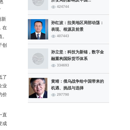
济变局的影响及中国...
艳
424744
了
创新
孙红波：拉美地区局部动荡：
，在
表现、根源及前景
值。
407443
于创
孙立坚：科技为新锚，数字金
融重构国际货币体系
334693
低了
黄靖：俄乌战争给中国带来的
企业
机遇、挑战与选择
的价
297790
一直
变成