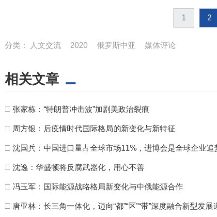
1
2
分类：
人文交流
2020
俄罗斯中亚
媒体评论
相关文章
□
张家栋：“特朗普冲击波”加剧美政治裂痕
□
周方银：后疫情时代国际格局的新变化与新特征
□
沈国兵：中国进口量占全球市场11%，进博会是全球企业追
□
沈逸：华盛顿将反腐武器化，用心不善
□
冯玉军：国际能源战略格局新变化与中俄能源合作
□
唐亚林：长三角一体化，迈向“都”“区”“带”深度融合新型发展