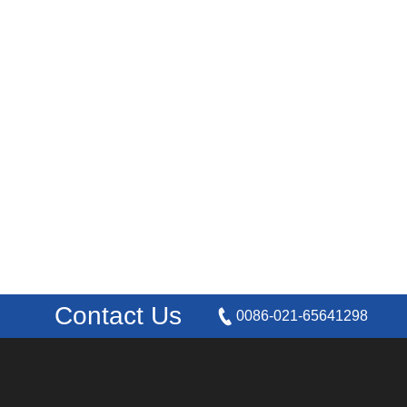
Contact Us
0086-021-65641298