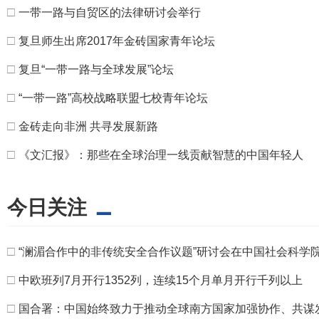
□
一带一路与自贸区的法律研讨会举行
□
复旦师生出席2017年金砖国家青年论坛
□
复旦“一带一路与全球发展”论坛
□
“一带一路”高校战略联盟七校青年论坛
□
金砖走向非洲 共寻发展新路
□
《文汇报》：那些在全球治理一线贡献智慧的中国年轻人
今日关注
□
“澜湄合作中的非传统安全合作议题”研讨会在中国社会科学
□
中欧班列7月开行1352列，连续15个月单月开行千列以上
□
国合署：中国始终致力于推动全球南方国家加强协作、共谋