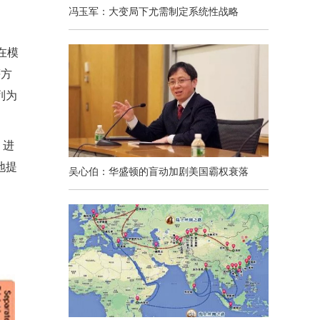
冯玉军：大变局下尤需制定系统性战略
在模
等方
列为
，进
地提
吴心伯：华盛顿的盲动加剧美国霸权衰落