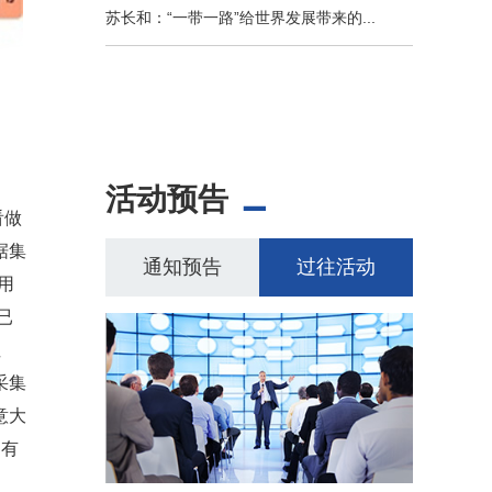
苏长和：“一带一路”给世界发展带来的...
活动预告
看做
据集
通知预告
过往活动
用
已
性
采集
意大
拥有