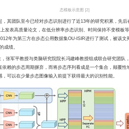
态模板示意图 [2]
持起，其团队至今已经对步态识别进行了近13年的研究积累，先后
B，ECCV上发表高质量论文，在低分辨率步态识别、时间保持不变模板
12年为第三方在步态公用数据集OU-ISIR进行了测试，被该文
第三的成绩。
性，张军平教授与类脑研究院院长冯建峰教授组成联合研究团队
直依赖的步态周期摒弃，而将步态序列看成是一个集合，颠覆性
感，可以在少量步态图像输入前提下获得最大的识别性能。