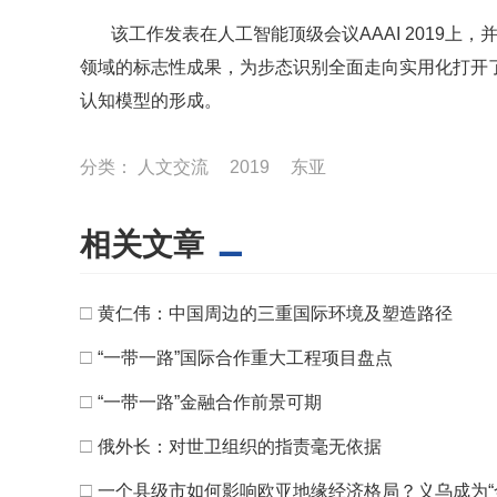
该工作发表在人工智能顶级会议AAAI 2019上，
领域的标志性成果，为步态识别全面走向实用化打开
认知模型的形成。
分类：
人文交流
2019
东亚
相关文章
□
黄仁伟：中国周边的三重国际环境及塑造路径
□
“一带一路”国际合作重大工程项目盘点
□
“一带一路”金融合作前景可期
□
俄外长：对世卫组织的指责毫无依据
□
一个县级市如何影响欧亚地缘经济格局？义乌成为“全