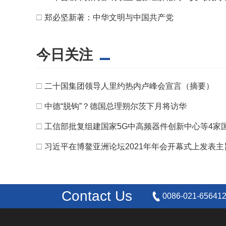
□
郑必坚新著：中华文明与中国共产党
今日关注
□
二十国集团领导人里约热内卢峰会宣言（摘要）
□
中德“脱钩”？德国总理朔尔茨下月将访华
□
工信部批复组建国家5G中高频器件创新中心等4家
□
习近平在博鳌亚洲论坛2021年年会开幕式上发表主
Contact Us
0086-021-65641