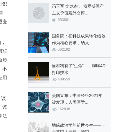
可识
冯玉军 文龙杰： 俄罗斯保守
等
主义价值观外交评...
653801
照变
国务院：把科技成果转化绩效
的，
作为核心要求，纳入...
562192
其识
频步
当材料有了“生命”——聊聊4D
，不
打印技术
应用
409559
美国宣布：中医经络2021年
。该
被发现，人类医学...
。该
162838
算法
地缘政治学的前世今生——一