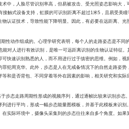
技术中，人脸尽管识别率高，但易被攻击、受光照姿态影响大，
有接触式设备支持，虹膜的可识别距离不超过1米5，且易受美瞳
生物认证技术，导致性能下降明显。因此，有必要在远距离、光
周期性动作组成的。心理学研究表明，每个人的走路姿态是不同
外也能对人进行有效识别，是唯一可远距离识别的生物认证特征。
即可快速识别熟悉的人，而不用进行过于缜密的思维。例如，视
的罪犯周克华。此外，步态是人在无戒备情况下的自然走路姿势
坪等和是否背包、不同穿着等外在因素的影响，相关研究和实际
基于步态走路周期性形成的视频序列，通过逐帧比较来识别步态
序列进行平均，形成一幅步态能量图模板，并基于此模板来识别
。在实际环境中，摄像头采集到的步态往往来自多个角度。如果