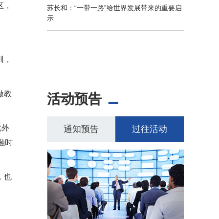
区，
苏长和：“一带一路”给世界发展带来的重要启
示
训，
做教
活动预告
此外
通知预告
过往活动
融时
，也