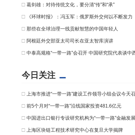
□
葛剑雄：对待传统文化，要分清“传”和“承”
□
《环球时报》：冯玉军：俄罗斯外交何以不断发力
□
那些在全球治理一线贡献智慧的中国年轻人
□
阿根廷外交部亚太司司长在亚太智库演讲
□
中泰高规格“一带一路”会召开 中国研究院代表谈中
今日关注
□
上海市推进“一带一路”建设工作领导小组会议今天
□
前5个月对“一带一路”沿线国家投资481.6亿元
□
中国进出口银行专设研究机构为“一带一路”金融发展
□
上海区块链工程技术研究中心在复旦大学揭牌