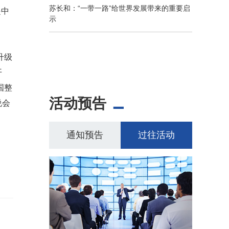
苏长和：“一带一路”给世界发展带来的重要启
是中
示
升级
开
国整
活动预告
说会
通知预告
过往活动