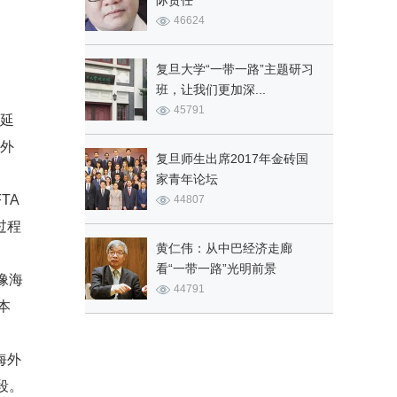
际责任
46624
复旦大学“一带一路”主题研习
班，让我们更加深...
45791
的延
内外
复旦师生出席2017年金砖国
家青年论坛
TA
44807
过程
黄仁伟：从中巴经济走廊
看“一带一路”光明前景
像海
44791
本
海外
段。