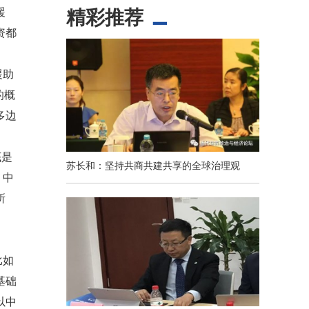
援
精彩推荐
资都
援助
的概
多边
底是
苏长和：坚持共商共建共享的全球治理观
，中
所
比如
基础
以中