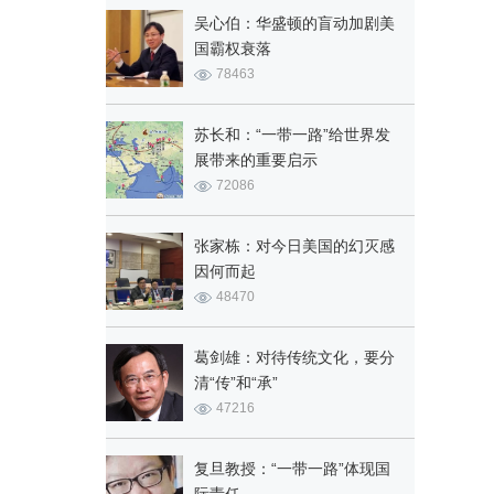
吴心伯：华盛顿的盲动加剧美
国霸权衰落
78463
苏长和：“一带一路”给世界发
展带来的重要启示
72086
张家栋：对今日美国的幻灭感
因何而起
48470
葛剑雄：对待传统文化，要分
清“传”和“承”
47216
复旦教授：“一带一路”体现国