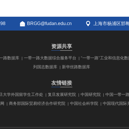
298
BRGG@fudan.edu.cn
上海市杨浦区邯郸
资源共享
一路数据库
一带一路大数据综合服务平台
“一带一路”工业和信息化数
|
|
列国志数据库
新华丝路数据库
|
友情链接
旦大学外国留学生工作处
复旦发展研究院
中国研究院
中国一带一
|
|
|
研网
商务部国际贸易经济合作研究院
中国社会科学院
中国现代国际
|
|
|