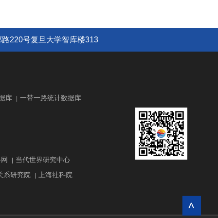
路220号复旦大学智库楼313
据库
一带一路统计数据库
|
路网
当代世界研究中心
|
关系研究院
上海社科院
|