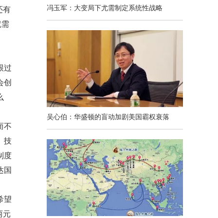
冯玉军：大变局下尤需制定系统性战略
还有
就需
跟过
会创
么
吴心伯：华盛顿的盲动加剧美国霸权衰落
而不
、技
制度
达国
希望
两元