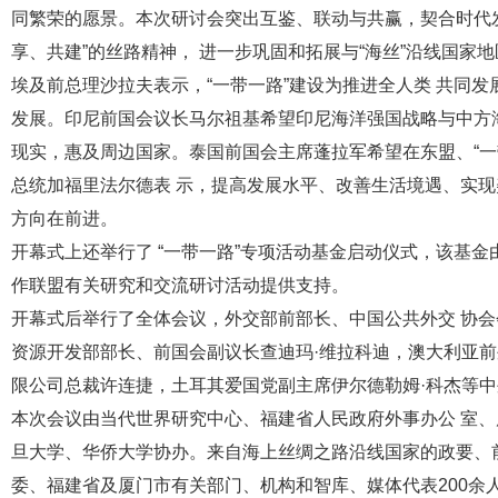
同繁荣的愿景。本次研讨会突出互鉴、联动与共赢，契合时代
享、共建”的丝路精神， 进一步巩固和拓展与“海丝”沿线国
埃及前总理沙拉夫表示，“一带一路”建设为推进全人类 共同
发展。印尼前国会议长马尔祖基希望印尼海洋强国战略与中方
现实，惠及周边国家。泰国前国会主席蓬拉军希望在东盟、“一
总统加福里法尔德表 示，提高发展水平、改善生活境遇、实现
方向在前进。
开幕式上还举行了 “一带一路”专项活动基金启动仪式，该基金
作联盟有关研究和交流研讨活动提供支持。
开幕式后举行了全体会议，外交部前部长、中国公共外交 协
资源开发部部长、前国会副议长查迪玛·维拉科迪，澳大利亚前
限公司总裁许连捷，土耳其爱国党副主席伊尔德勒姆·科杰等
本次会议由当代世界研究中心、福建省人民政府外事办公 室
旦大学、华侨大学协办。来自海上丝绸之路沿线国家的政要、前
委、福建省及厦门市有关部门、机构和智库、媒体代表200余