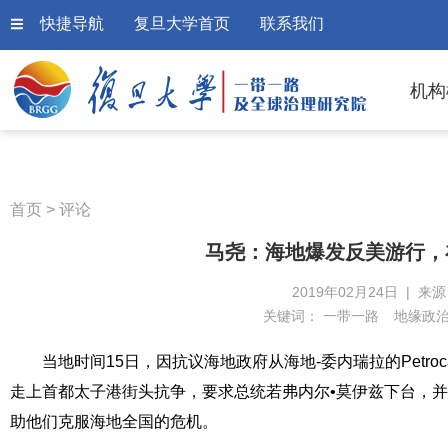
快捷导航
复旦大学首页
联系我们
机构
首页
>
评论
马尧：海地爆发反美游行，
2019年02月24日 | 来
关键词：
一带一路
地缘政
当地时间15日，因抗议
海地
政府从海地-委内瑞拉的Petro
走上首都太子港街头抗争，要求总统若弗内尔•莫伊兹下台，
助他们克服海地全国的危机。