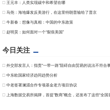
□
王元丰：人类实现碳中和希望在哪
□
马尧：海地爆发反美游行，在这里特朗普输给了普京
□
牛新春：想像与真相：中国的中东政策
□
赵明昊：如何面对一个“裂痕美国”
今日关注
□
外交部发言人：指责“一带一路”阻碍自由贸易的说法不符合
□
中东欧国家经济趋同趋势分析
□
中老签署澜湄合作专项基金老方项目协议
□
上海数据交易所揭牌，首提“数商”概念，还发布了这些“全国