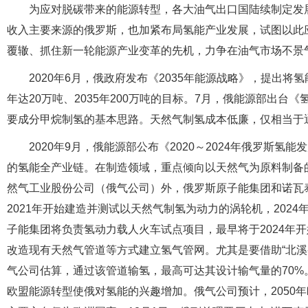
为应对脱碳带来的能源转型，各大油气出口国陆续制定发
收入主要来源的俄罗斯，也加紧布局氢能产业发展，试图以此应
覆辙、抓住新一轮能源产业变革的先机，力争在油气市场不景
2020年6月，俄政府发布《2035年能源战略》，提出将
年达20万吨、2035年200万吨的目标。7月，俄能源部出
要成分甲烷制氢的基本思路。天然气制氢成本低廉，仅相当于通过
2020年9月，俄能源部公布《2020～2024年俄罗斯氢
的氢能全产业链。在制造领域，重点倾向以天然气为原料制备
然气工业股份公司（俄气公司）外，俄罗斯原子能集团和诺瓦
2021年开始建造并测试以天然气制氢为动力的涡轮机，202
子能集团将负责氢动力载人火车试点项目，最早将于2024年
改造现有天然气管道等方式建立氢气管网。尤其是要借助“北溪
气公司估算，通过该管道输氢，最高可达其设计输气量的70
欧盟能源转型使俄对氢能的兴趣增加。俄气公司预计，2050年