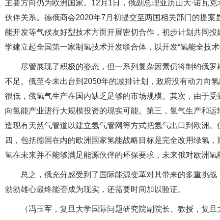
主要方向仍为欧洲国家。12月1日，俄副总理亚历山大·诺瓦
伙伴关系。德俄商会2020年7月初提交至两国相关部门的提
能开发等气候友好型技术方面开展密切合作，初步计划共同投
学建立起全国第一家制氢技术开发联合体，以开发“氢能全技术
尽管展现了积极的姿态，但一系列复杂因素仍将制约俄罗
不足。俄至今未出台到2050年的减排计划，政府没有动力向
很低，俄氢气生产在国内缺乏足够的市场规模。其次，由于受
向氢能产业进行大规模投资的现实可能。第三，氢气生产和运
造现有天然气管道以建立氢气管网等方式把氢气出口到欧洲。
四，包括德国在内的欧洲国家氢能战略目标是完全改用绿氢，
氢在未来并不能够满足能源伙伴的环保要求，未来俄对欧洲氢
总之，俄充分感受到了国际能源变革对其带来的多重挑战
勃勃雄心最终能否成为现实，还需要时间加以验证。
（冯玉军，复旦大学国际问题研究院副院长、教授，复旦