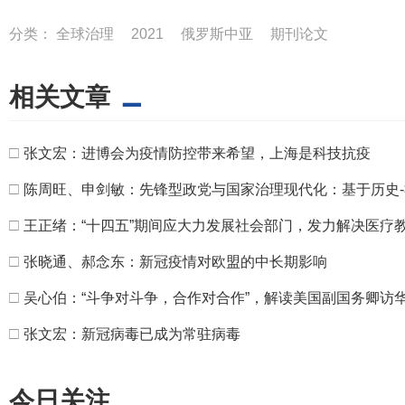
分类：
全球治理
2021
俄罗斯中亚
期刊论文
相关文章
□
张文宏：进博会为疫情防控带来希望，上海是科技抗疫
□
陈周旺、申剑敏：先锋型政党与国家治理现代化：基于历史
□
王正绪：“十四五”期间应大力发展社会部门，发力解决医疗
□
张晓通、郝念东：新冠疫情对欧盟的中长期影响
□
吴心伯：“斗争对斗争，合作对合作”，解读美国副国务卿访
□
张文宏：新冠病毒已成为常驻病毒
今日关注