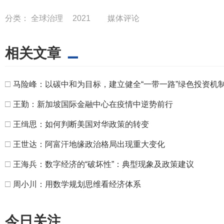
分类：
全球治理
2021
媒体评论
相关文章
□
马险峰：以碳中和为目标，建立健全“一带一路”绿色投资机
□
王勤：新加坡国际金融中心在疫情中逆势前行
□
王缉思：如何判断美国对华政策的转变
□
王世达：阿富汗地缘政治格局出现重大变化
□
王海兵：数字经济的“破坏性”：典型现象及政策建议
□
周小川：用数学规划思维看经济体系
今日关注