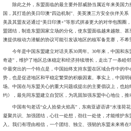
除此之外，东盟面临的最主要外部威胁当属近年来美国力推
国，其打造的美日印澳“四边机制”、美英澳三方安全伙伴关系
美及其盟友还通过“美日印澳+”等形式拼凑更大的对华包围圈
盟团结，制造东盟国家立场的分化，使东盟面临越来越散、甚至
澳提供核动力潜艇的协议可能引发该地区的核军备竞赛，不希
今年是中国东盟建立对话关系30周年。30年来，中国和
奇迹”，维护了地区总体稳定和经济持续增长，走出了一条睦
中最突出的一个特点是，中国始终支持东盟在区域合作中的中
势，也是促进地区和平稳定繁荣的积极因素。事实上，中国明
场。中国在与东盟关心的重大问题或提出的主要倡议上，也始
约》，最先同东盟建立自贸区，为巩固加强东盟中心地位，推
中国有句老话“众人拾柴火焰高”，东南亚谚语讲“水涨荷
凝聚共识、加强团结，心往一处想，劲往一处使，才能维护东
入。我们有理由相信，一个团结、独立、强韧的东盟未来将在