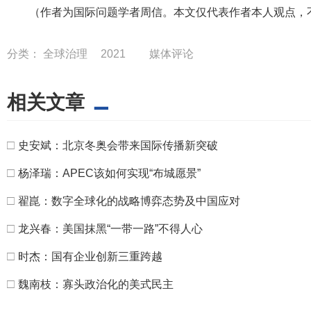
（作者为国际问题学者周信。本文仅代表作者本人观点，
分类：
全球治理
2021
媒体评论
相关文章
□
史安斌：北京冬奥会带来国际传播新突破
□
杨泽瑞：APEC该如何实现“布城愿景”
□
翟崑：数字全球化的战略博弈态势及中国应对
□
龙兴春：美国抹黑“一带一路”不得人心
□
时杰：国有企业创新三重跨越
□
魏南枝：寡头政治化的美式民主