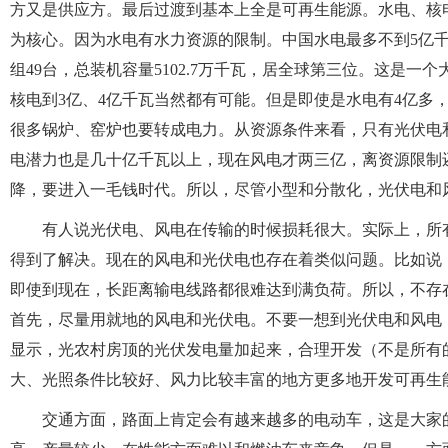
方又是供应方。最后过渡到基本上全是可再生能源。水电、核
为核心。因为水电有水力资源的限制。中国水电最多不到5亿千
组49台，总装机容量5102.7万千瓦，居全球第三位。这是
核电到3亿、4亿千瓦当然都有可能。但是即使是水电有4亿多
很多锅炉、窑炉也要转成电力。从资源条件来看，只有光伏电
电潜力也是几十亿千瓦以上，现在风电才两三亿，离资源限制
降，要进入一毛钱时代。所以，尽管小型和分散化，光伏电和
有人说光伏电、风电在传输的时候损耗很大。实际上，所
得到了解决。现在的风电和光伏电也存在着类似问题。比如说
即使到现在，长距离输电线路都很难达到满负荷。所以，不存
首先，尽量用就地的风电和光伏电。不要一想到光伏电和风电
显示，光农村房顶的光伏发电量加起来，合理开发（不是所有
大、光照条件比较好、风力比较丰富的地方更多地开发可再生
交通方面，路面上肯定会有越来越多的电动车，这是大家