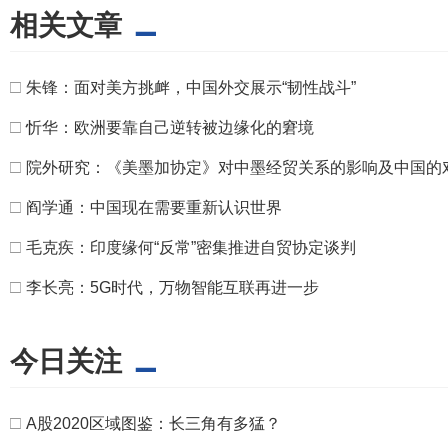
相关文章
□
朱锋：面对美方挑衅，中国外交展示“韧性战斗”
□
忻华：欧洲要靠自己逆转被边缘化的窘境
□
院外研究：《美墨加协定》对中墨经贸关系的影响及中国的
□
阎学通：中国现在需要重新认识世界
□
毛克疾：印度缘何“反常”密集推进自贸协定谈判
□
李长亮：5G时代，万物智能互联再进一步
今日关注
□
A股2020区域图鉴：长三角有多猛？