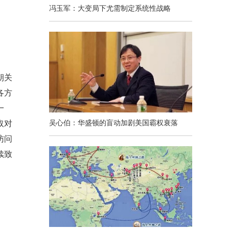
冯玉军：大变局下尤需制定系统性战略
朝关
各方
一
吴心伯：华盛顿的盲动加剧美国霸权衰落
取对
访问
续致