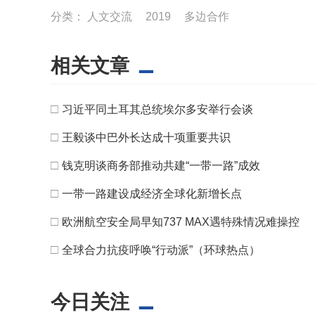
分类：
人文交流
2019
多边合作
相关文章
□
习近平同土耳其总统埃尔多安举行会谈
□
王毅谈中巴外长达成十项重要共识
□
钱克明谈商务部推动共建“一带一路”成效
□
一带一路建设成经济全球化新增长点
□
欧洲航空安全局早知737 MAX遇特殊情况难操控
□
全球合力抗疫呼唤“行动派”（环球热点）
今日关注