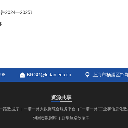
024—2025》
体
298
BRGG@fudan.edu.cn
上海市杨浦区邯郸
资源共享
一路数据库
一带一路大数据综合服务平台
“一带一路”工业和信息化数
|
|
列国志数据库
新华丝路数据库
|