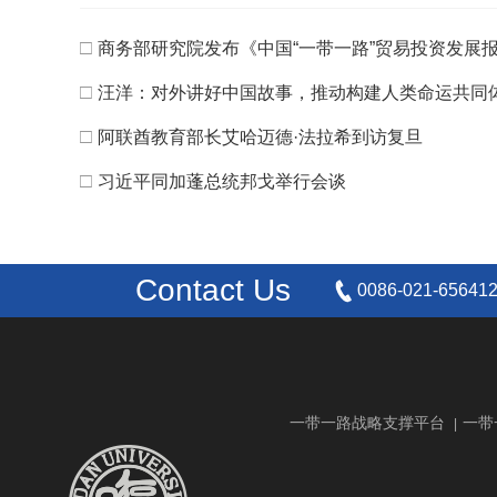
□
商务部研究院发布《中国“一带一路”贸易投资发展报告2
□
汪洋：对外讲好中国故事，推动构建人类命运共同
□
阿联酋教育部长艾哈迈德·法拉希到访复旦
□
习近平同加蓬总统邦戈举行会谈
Contact Us
0086-021-65641
一带一路战略支撑平台
一带
|