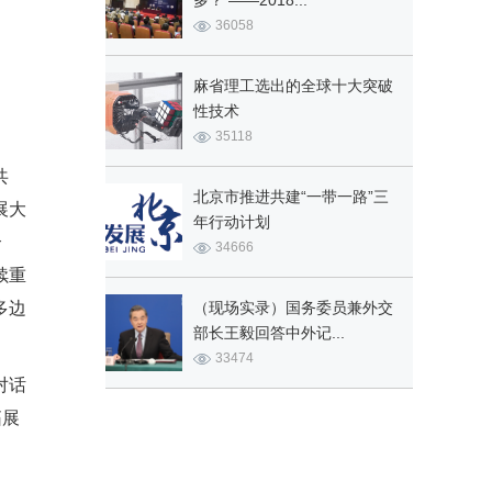
多？ ——2018...
36058
麻省理工选出的全球十大突破
性技术
35118
共
北京市推进共建“一带一路”三
展大
年行动计划
合
34666
续重
（现场实录）国务委员兼外交
多边
部长王毅回答中外记...
33474
对话
拓展