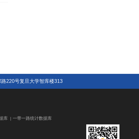
路220号复旦大学智库楼313
据库
一带一路统计数据库
|