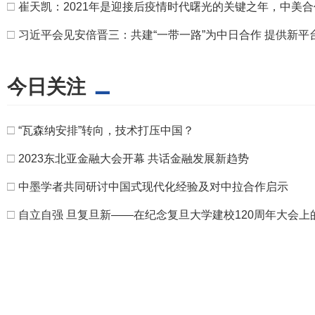
□
崔天凯：2021年是迎接后疫情时代曙光的关键之年，中美
□
习近平会见安倍晋三：共建“一带一路”为中日合作 提供新平
今日关注
□
“瓦森纳安排”转向，技术打压中国？
□
2023东北亚金融大会开幕 共话金融发展新趋势
□
中墨学者共同研讨中国式现代化经验及对中拉合作启示
□
自立自强 旦复旦新——在纪念复旦大学建校120周年大会上