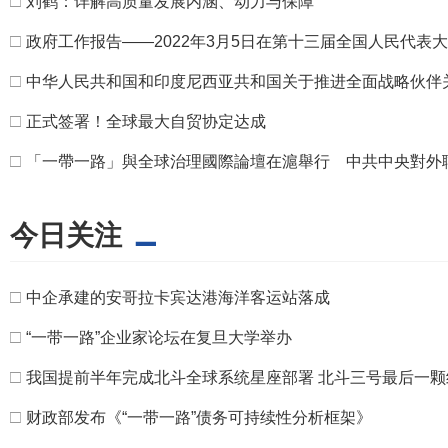
□
刘鹤：详解高质量发展内涵、动力与保障
□
政府工作报告——2022年3月5日在第十三届全国人民代表
□
中华人民共和国和印度尼西亚共和国关于推进全面战略伙伴
□
正式签署！全球最大自贸协定达成
□
「一帶一路」與全球治理國際論壇在滬舉行 中共中央對外
今日关注
□
中企承建的安哥拉卡宾达港海洋客运站落成
□
“一带一路”企业家论坛在复旦大学举办
□
我国提前半年完成北斗全球系统星座部署 北斗三号最后一颗
□
财政部发布《“一带一路”债务可持续性分析框架》