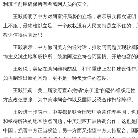
利班当前应确保所有希离阿人员的安全。
王毅阐明了中方对阿富汗局势的立场，表示事实再次证明
土不服，最终难以立足。一个政权没有人民支持是立不住的，
教训值得认真反思。
王毅表示，中方愿同美方沟通对话，推动阿问题实现软着
怖主义滋生地和庇护所，鼓励阿建立符合阿国情、开放包容的
王毅说，美应在助阿维稳防乱、和平重建上发挥建设性作
如再制造出新的问题，更不是一种负责任的态度。
王毅强调，美上届政府宣布撤销“东伊运”的恐怖组织定
方应改弦更张，为中美涉阿合作以及国际反恐合作扫除障碍。
王毅进一步表示，中美都是联合国安理会常任理事国，也
和亟待解决的地区热点问题，中美理应开展协调合作，这也是
中国，损害中方正当权益；另一方面又指望中方支持配合。国