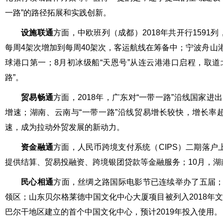
一路”的路径拓展和实践创新。
设施联通
方面，中欧班列（成都）2018年共开行1591
每周4架次增加到每周40架次，客运航线在筹备中；宁波舟山港
球港口第一；8月初冰级船“天恩号”从连云港港口启程，取
路”。
贸易畅通
方面，2018年，广东对“一带一路”沿线国家进
增速；湖南、云南与“一带一路”沿线贸易增长较快，增长率超
速，成为拉动外贸发展的新动力。
资金融通
方面，人民币跨境支付系统（CIPS）二期落户
提供结算、贸易投融资、跨境银团贷款等金融服务；10月，湖南省
民心相通
方面，丝绸之路国际电影节已连续举办了五届；
领区；山东贝尔格莱德中国文化中心大厦项目被列入2018年
巴尔干地区建立的首个中国文化中心，预计2019年投入使用。