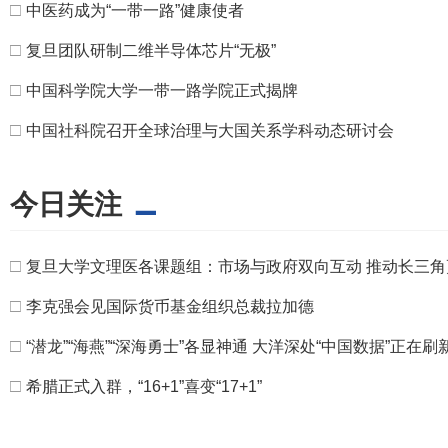
□
中医药成为“一带一路”健康使者
□
复旦团队研制二维半导体芯片“无极”
□
中国科学院大学一带一路学院正式揭牌
□
中国社科院召开全球治理与大国关系学科动态研讨会
今日关注
□
复旦大学文理医各课题组：市场与政府双向互动 推动长三
□
李克强会见国际货币基金组织总裁拉加德
□
“潜龙”“海燕”“深海勇士”各显神通 大洋深处“中国数据”正在刷
□
希腊正式入群，“16+1”喜变“17+1”