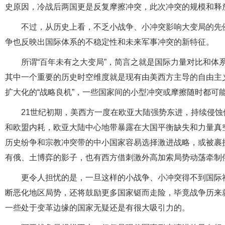
史原因，冷战后两国更是反复摩擦冲突，此次冲突的规模和释
不过，从历史上看，不乏小战争、小冲突影响大变局的先例
争也反映出国际体系的不稳定性和未来军事冲突的新特征。
所谓“百年未有之大变局”，简言之就是国际力量对比和体
其中一个重要的历史时空维度就是现有由美西方主导的自由主
扩大化的“战略良机”，一些国家间的小型冲突或摩擦随时都可
21世纪初期，美西方一度在欧亚大陆强势东进，持续侵
和欧盟内耗，欧亚大陆中心地带暴露在大国平衡缺失和力量真
历史纷争和宗教冲突带的中小国家容易选择激进战略，或被裹挟
有俄、土博弈的影子，也有西方借刺激外高加索局势动荡牵制
更令人担忧的是，一旦这样的小战争、小冲突得不到国际
断恶化地区局势，还将鼓励更多国家铤而走险，毕竟战争历来
一些处于变革边缘的国家无疑还是有很大吸引力的。