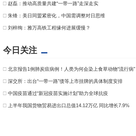
□
赵磊：推动高质量共建“一带一路”走深走实
□
朱锋：美日同盟紧密化，中国需调整对日思维
□
刘梓绚：雅万高铁工程缘何进展缓慢？
今日关注
□
北京报告1例肺炭疽病例！人类为何会染上食草动物“流行病”
□
深交所：出台“一带一路”债等上市挂牌的具体制度安排
□
中国疫苗通过“新冠疫苗实施计划”助力全球抗疫
□
上半年我国货物贸易进出口总值14.12万亿 同比增长7.9%