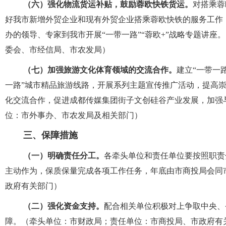
（六）强化物流货运补贴，鼓励蓉欧快铁
货运。
对搭乘蓉
好我市新增外贸企业和现有外贸企业搭乘蓉欧快铁的服务工作
办的领导、专家到我市开展
“
一带一路
”“
蓉欧
+”
战略专题讲座。
委会、市经信局、市农发局）
（七）加强旅游文化体育领域的交流合作。
建立
“
一带一
一路
”
城市精品旅游线路，开展系列主题宣传推广活动，提高
化交流合作，促进成都传媒集团街子文创硅谷产业发展，加强
位：
市
外事办、
市
农发局及相关部门）
三、保障措施
（一）明确责任分工。
各牵头单位和责任单位要按照职责
主动作为，保质保量完成各项工作任务，年底由市商投局会同
政府有关部门）
（二）强化资金支持。
配合相关单位积极对上争取中央、
障。（牵头单位：市财政局；责任单位：市商投局、市政府有