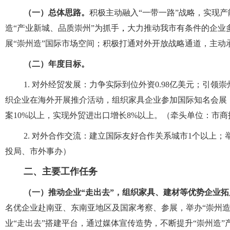
（一）总体思路。
积极主动融入
“
一带一路
”
战略，实现产
造“产业新城、品质崇州”为抓手
，
大力推动我市有条件的企业
展
“
崇州造
”
国际市场空间；积极打通对外开放战略通道，主动
（二）年度目标。
1.
对外经贸发展：力争实际到位外资
0.98
亿美元；引领崇
织企业在海外开展推介活动，组织家具企业参加国际知名会展
案
10%
以上，实现外贸进出口增长
8%
以上。（牵头单位：市商
2.
对外合作交流：建立国际友好合作关系城市
1
个以上；
投局、市外事办）
二、主要工作任务
（一）推动企业“走出去”，组织家具、建材等优势企业
名优企业赴南亚、东南亚地区及国家考察、参展，举办
“
崇州
业
“
走出去
”
搭建平台，通过媒体宣传造势，不断提升
“
崇州造
”