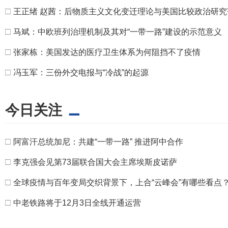
□
王正绪 赵茜：后物质主义文化变迁理论与美国比较政治研究
□
马斌：中欧班列治理机制及其对“一带一路”建设的示范意义
□
张家栋：美国发达的医疗卫生体系为何阻挡不了疫情
□
冯玉军：三份外交电报与“冷战”的起源
今日关注
□
阿富汗总统加尼：共建“一带一路” 推进阿中合作
□
李克强会见第73届联合国大会主席埃斯皮诺萨
□
全球疫情与百年变局交织背景下，上合“云峰会”有哪些看点
□
中老铁路将于12月3日全线开通运营