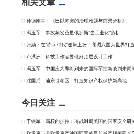
相关文章
□
孙德刚等：《巴以冲突的治理难题与前景分析》
□
冯玉军：事故频发凸显俄罗斯“去工业化”危机
□
张励：在“赤字时代”逆势上扬！澜湄六国为世界打
□
卢洪洲：科技工作者要做好顶层设计工作
□
冯玉军：中国应为即将到来的国际军控新谈判未雨
□
沈国兵：浦东引领区：打造知识产权保护新高地
今日关注
□
于铁军：霸权的护持：冷战时期美国的国家安全研
□
欧佩克与非欧佩克产油国同意将目前减产规模延长