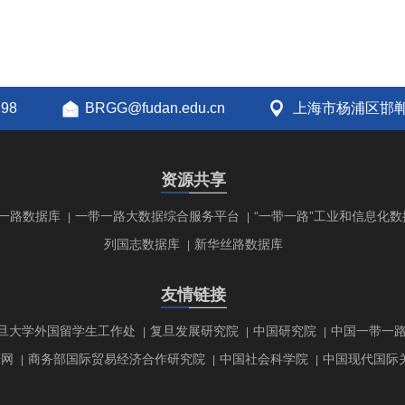
298
BRGG@fudan.edu.cn
上海市杨浦区邯郸
资源共享
一路数据库
一带一路大数据综合服务平台
“一带一路”工业和信息化数
|
|
列国志数据库
新华丝路数据库
|
友情链接
旦大学外国留学生工作处
复旦发展研究院
中国研究院
中国一带一
|
|
|
研网
商务部国际贸易经济合作研究院
中国社会科学院
中国现代国际
|
|
|