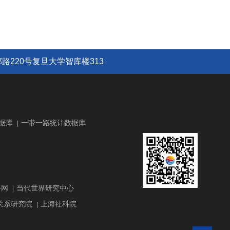
路220号复旦大学智库楼313
据库
一带一路统计数据库
|
路网
当代世界研究中心
|
关系研究院
上海社科院
|