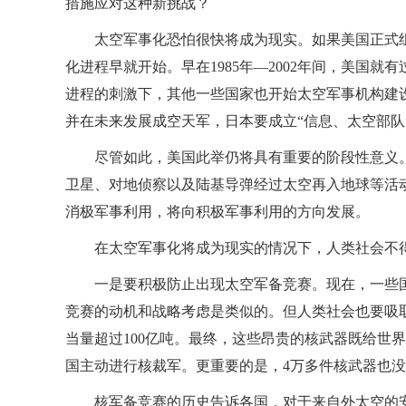
措施应对这种新挑战？
太空军事化恐怕很快将成为现实。如果美国正式
化进程早就开始。早在1985年—2002年间，美国
进程的刺激下，其他一些国家也开始太空军事机构建设
并在未来发展成空天军，日本要成立“信息、太空部队
尽管如此，美国此举仍将具有重要的阶段性意义
卫星、对地侦察以及陆基导弹经过太空再入地球等活
消极军事利用，将向积极军事利用的方向发展。
在太空军事化将成为现实的情况下，人类社会不
一是要积极防止出现太空军备竞赛。现在，一些
竞赛的动机和战略考虑是类似的。但人类社会也要吸
当量超过100亿吨。最终，这些昂贵的核武器既给世
国主动进行核裁军。更重要的是，4万多件核武器也
核军备竞赛的历史告诉各国，对于来自外太空的