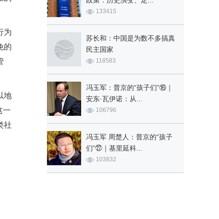
政策：历史演变、定...
133415
行为
苏长和：中国是为数不多搞真
免的
民主国家
管
118583
冯玉军：普京的“孩子们”⑯｜
以地
安东·瓦伊诺：从...
这一
106796
类社
冯玉军 周楚人：普京的“孩子
们”㉗｜基里延科...
103832