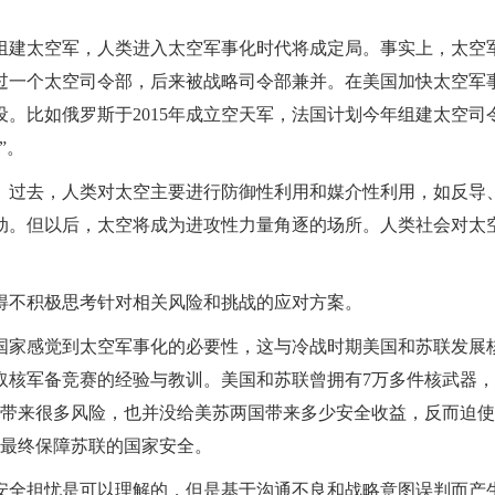
组建太空军，人类进入太空军事化时代将成定局。事实上，太空
就有过一个太空司令部，后来被战略司令部兼并。在美国加快太空军
。比如俄罗斯于2015年成立空天军，法国计划今年组建太空司
”。
。过去，人类对太空主要进行防御性利用和媒介性利用，如反导
动。但以后，太空将成为进攻性力量角逐的场所。人类社会对太
得不积极思考针对相关风险和挑战的应对方案。
国家感觉到太空军事化的必要性，这与冷战时期美国和苏联发展
取核军备竞赛的经验与教训。美国和苏联曾拥有7万多件核武器
界带来很多风险，也并没给美苏两国带来多少安全收益，反而迫
没最终保障苏联的国家安全。
安全担忧是可以理解的，但是基于沟通不良和战略意图误判而产