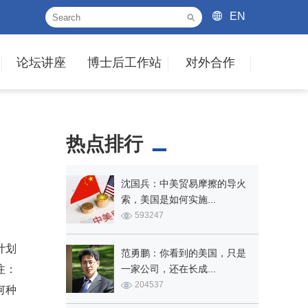
EN
论坛讲座
博士后工作站
对外合作
热点排行
沈国兵：中美贸易摩擦的导火
索，美国是如何实施...
593247
计划
范勇鹏：你看到的美国，只是
注：
一家公司，还在长成...
204537
何种