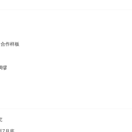
造合作样板
绸缪
究
至7月底