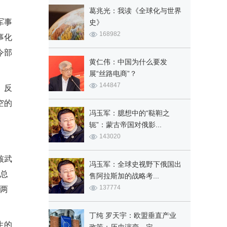
葛兆光：我读《全球化与世界
军事
史》
168982
事化
令部
黄仁伟：中国为什么要发
展“丝路电商”？
144847
、反
空的
冯玉军：臆想中的“鞑靼之
轭”：蒙古帝国对俄影...
143020
核武
冯玉军：全球史视野下俄国出
，总
售阿拉斯加的战略考...
137774
使两
丁纯 罗天宇：欧盟垂直产业
生的