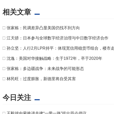
相关文章
□
张家栋：民调差异凸显美国仍找不到方向
□
江天骄：日本参与全球数字经济治理与中日数字经济合作
□
孙立坚：人行2月LPR持平：体现宽信用稳货币组合，楼市
□
沈逸：美国对华接触战略：生于1972年，卒于2020年
□
张家栋：多边疆战争：未来战争的可能形态
□
林民旺：过度膨胀，新德里将自受其害
今日关注
□
王毅就中蒙推进共建“一带一路”提出四点倡议