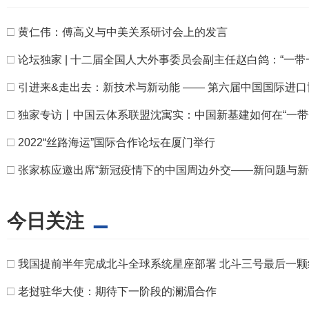
□
黄仁伟：傅高义与中美关系研讨会上的发言
□
论坛独家 | 十二届全国人大外事委员会副主任赵白鸽：“一
□
引进来&走出去：新技术与新动能 —— 第六届中国国际进
□
独家专访丨中国云体系联盟沈寓实：中国新基建如何在“一带
□
2022“丝路海运”国际合作论坛在厦门举行
□
张家栋应邀出席“新冠疫情下的中国周边外交——新问题与新作
今日关注
□
我国提前半年完成北斗全球系统星座部署 北斗三号最后一颗
□
老挝驻华大使：期待下一阶段的澜湄合作