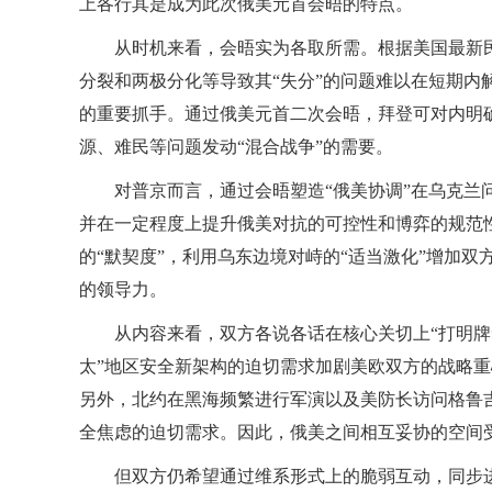
上各行其是成为此次俄美元首会晤的特点。
从时机来看，会晤实为各取所需。根据美国最新民
分裂和两极分化等导致其“失分”的问题难以在短期内
的重要抓手。通过俄美元首二次会晤，拜登可对内明
源、难民等问题发动“混合战争”的需要。
对普京而言，通过会晤塑造“俄美协调”在乌克
并在一定程度上提升俄美对抗的可控性和博弈的规范
的“默契度”，利用乌东边境对峙的“适当激化”增加
的领导力。
从内容来看，双方各说各话在核心关切上“打明牌
太”地区安全新架构的迫切需求加剧美欧双方的战略重
另外，北约在黑海频繁进行军演以及美防长访问格鲁吉
全焦虑的迫切需求。因此，俄美之间相互妥协的空间
但双方仍希望通过维系形式上的脆弱互动，同步进