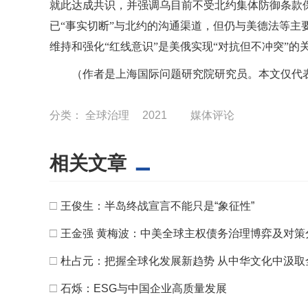
就此达成共识，并强调乌目前不受北约集体防御条款
已“事实切断”与北约的沟通渠道，但仍与美德法等主
维持和强化“红线意识”是美俄实现“对抗但不冲突”的
（作者是上海国际问题研究院研究员。本文仅代
分类：
全球治理
2021
媒体评论
相关文章
□
王俊生：半岛终战宣言不能只是“象征性”
□
王金强 黄梅波：中美全球主权债务治理博弈及对策
□
杜占元：把握全球化发展新趋势 从中华文化中汲取
□
石烁：ESG与中国企业高质量发展