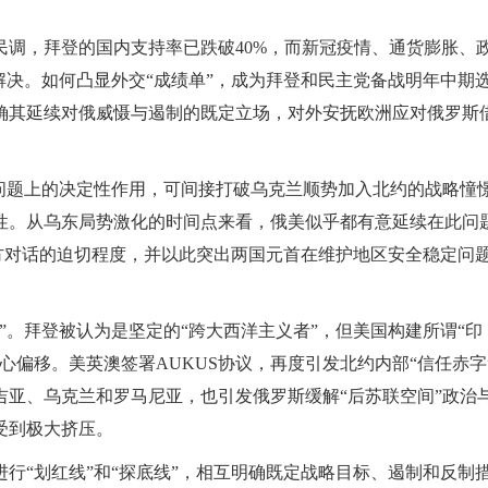
调，拜登的国内支持率已跌破40%，而新冠疫情、通货膨胀、
解决。如何凸显外交“成绩单”，成为拜登和民主党备战明年中期
确其延续对俄威慑与遏制的既定立场，对外安抚欧洲应对俄罗斯
兰问题上的决定性作用，可间接打破乌克兰顺势加入北约的战略憧
性。从乌东局势激化的时间点来看，俄美似乎都有意延续在此问
双方对话的迫切程度，并以此突出两国元首在维护地区安全稳定问
”。拜登被认为是坚定的“跨大西洋主义者”，但美国构建所谓“印
心偏移。美英澳签署AUKUS协议，再度引发北约内部“信任赤字
亚、乌克兰和罗马尼亚，也引发俄罗斯缓解“后苏联空间”政治
受到极大挤压。
行“划红线”和“探底线”，相互明确既定战略目标、遏制和反制