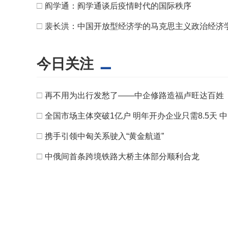
□
阎学通：阎学通谈后疫情时代的国际秩序
□
裴长洪：中国开放型经济学的马克思主义政治经济
今日关注
□
再不用为出行发愁了——中企修路造福卢旺达百姓
□
全国市场主体突破1亿户 明年开办企业只需8.5天
□
携手引领中匈关系驶入“黄金航道”
□
中俄间首条跨境铁路大桥主体部分顺利合龙