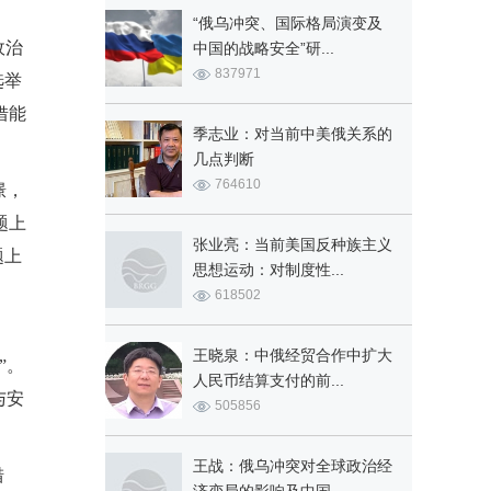
“俄乌冲突、国际格局演变及
政治
中国的战略安全”研...
837971
选举
借能
季志业：对当前中美俄关系的
几点判断
764610
憬，
题上
张业亮：当前美国反种族主义
题上
思想运动：对制度性...
618502
王晓泉：中俄经贸合作中扩大
”。
人民币结算支付的前...
与安
505856
王战：俄乌冲突对全球政治经
措