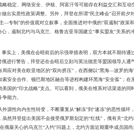
战略稳定、网络安全、伊核、阿富汗等可能存在利益交汇和互动
未做出实质性政策调整。另外，拜登在所谓“民主峰会”召开前夕
主—专制”的价值观对立叙事，全面推进对中俄的“双遏制”政策
决心，遏制北约与乌克兰、格鲁吉亚等国建立“事实盟友”关系的
”。事实上，美俄在会晤前后的示强举措表明，双方本就不期待通
对俄进行警告，拜登还在会晤后立刻与英法德意等盟国领导人通
局应对美在欧亚地区的“双向挤压”，在西侧以“黑海—波罗的海
索安全合作、顿巴斯地区融合等进程构建环黑海“安全弧”；在
美国的“印太战略”支点。可以看到，俄美在维系对话渠道的同
斗争能力。
外源性向内生性转变，不断重复从“解冻”到“速冻”的恶性循环
虽然拜登提出美国不会接受俄罗斯划定的“红线”，俄有关“北约
在俄最关心的乌克兰“入约”问题上，北约方面近期重申成员国尚