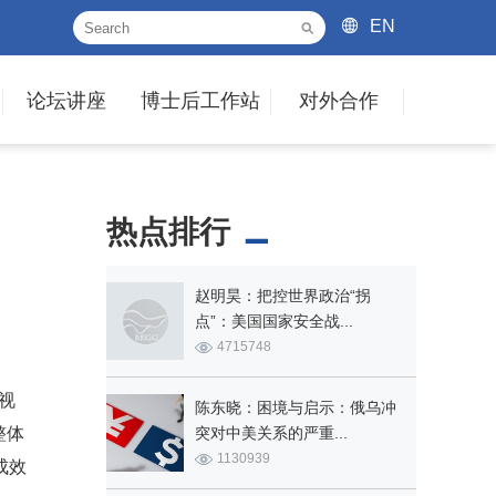
EN
论坛讲座
博士后工作站
对外合作
热点排行
赵明昊：把控世界政治“拐
点”：美国国家安全战...
4715748
视
陈东晓：困境与启示：俄乌冲
整体
突对中美关系的严重...
1130939
成效