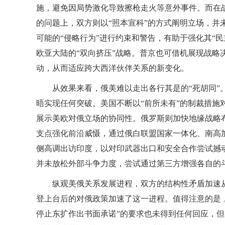
施，避免因局势激化导致擦枪走火等意外事件。而在
的问题上，双方则以“照本宣科”的方式阐明立场，并
可能的“侵略行为”进行约束和警告，有助于强化其“民
欧亚大陆的“双向挤压”战略。普京也可借机展现战略
动，从而适应跨大西洋伙伴关系的新变化。
从效果来看，俄美难以走出各行其是的“死胡同
晤实现任何突破。美国不断以“前所未有”的制裁措施
展示美欧对俄立场的协同性。俄罗斯则加快地缘战略布
支点强化前沿威慑，通过俄白联盟国家一体化、南高加
侧高调出访印度，以对印武器出口和安全合作尝试撼动
并未放松外部斗争力度，尝试通过第三方增强各自的
纵观美俄关系发展进程，双方的结构性矛盾加速从
登上台后的对俄政策加速了这一进程。值得注意的是，
停止东扩作出书面承诺”的要求也未得到任何回应，但