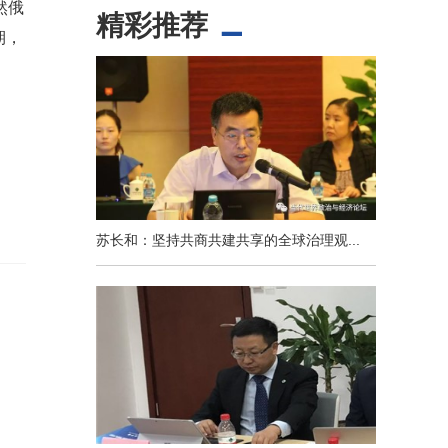
然俄
精彩推荐
期，
苏长和：坚持共商共建共享的全球治理观...