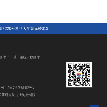
路220号复旦大学智库楼313
据库
一带一路统计数据库
|
路网
当代世界研究中心
|
关系研究院
上海社科院
|