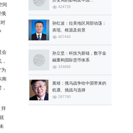
济变局的影响及中国...
空间
424735
对俄
和对
孙红波：拉美地区局部动荡：
表现、根源及前景
冲
407440
过会
孙立坚：科技为新锚，数字金
融重构国际货币体系
气，
334688
”为
东南
黄靖：俄乌战争给中国带来的
时，
机遇、挑战与选择
297780
，拜
就
未