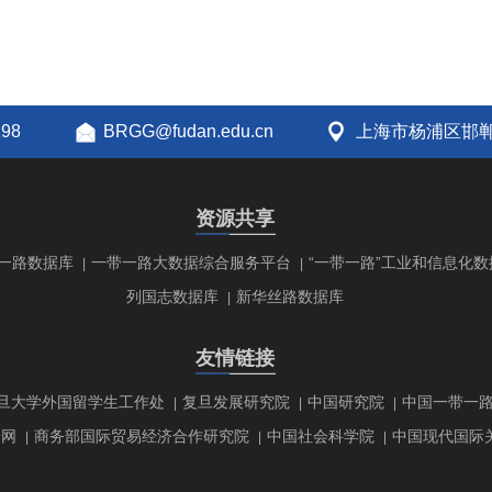
298
BRGG@fudan.edu.cn
上海市杨浦区邯郸
资源共享
一路数据库
一带一路大数据综合服务平台
“一带一路”工业和信息化数
|
|
列国志数据库
新华丝路数据库
|
友情链接
旦大学外国留学生工作处
复旦发展研究院
中国研究院
中国一带一
|
|
|
研网
商务部国际贸易经济合作研究院
中国社会科学院
中国现代国际
|
|
|